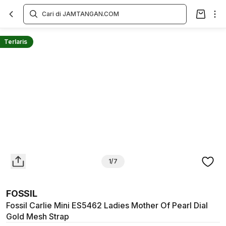
Overview
Spesifikasi
Deskripsi
Toko Offline
Review
Lainnya
Terlaris
1/7
FOSSIL
Fossil Carlie Mini ES5462 Ladies Mother Of Pearl Dial
Gold Mesh Strap