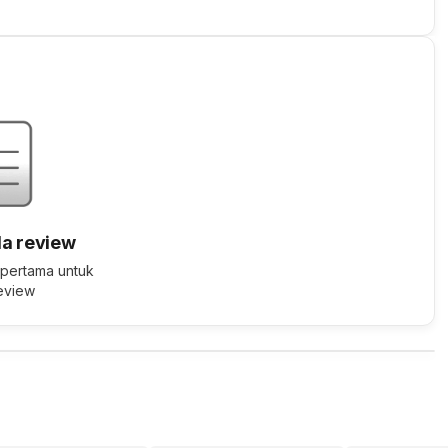
a review
 pertama untuk
review