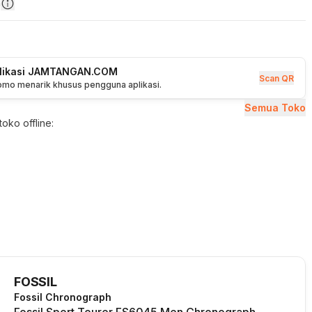
n
plikasi JAMTANGAN.COM
Scan QR
romo menarik khusus pengguna aplikasi.
Semua Toko
oko offline:
FOSSIL
Fossil Chronograph
Fossil Sport Tourer FS6045 Men Chronograph