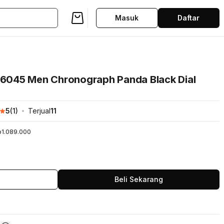
Masuk
Daftar
FS6045 Men Chronograph Panda Black Dial
5
(
1
)
Terjual
11
p1.089.000
Beli Sekarang