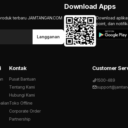
Download Apps
an produk terbaru JAMTANGAN.COM
Download aplika
point, dan notif
Langganan
i
Kontak
Customer Ser
an
Pusat Bantuan
1500-489
Tentang Kami
support@jamtan
Hubungi Kami
alian
Toko Offline
Corporate Order
Partnership