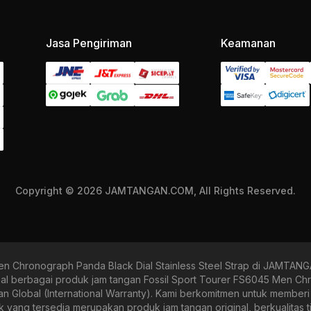
Jasa Pengiriman
Keamanan
Copyright © 2026 JAMTANGAN.COM, All Rights Reserved.
en Chronograph Panda Black Dial Stainless Steel Strap di JAMTA
erbagai produk jam tangan Fossil Sport Tourer FS6045 Men Chron
dan Global (International Warranty). Kami berkomitmen untuk member
g tersedia merupakan produk jam tangan original, berkualitas tin