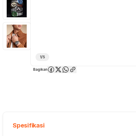
1/5
Bagikan
Overview
Spesifikasi
Deskripsi
Toko Offline
Review
Lainnya
Spesifikasi