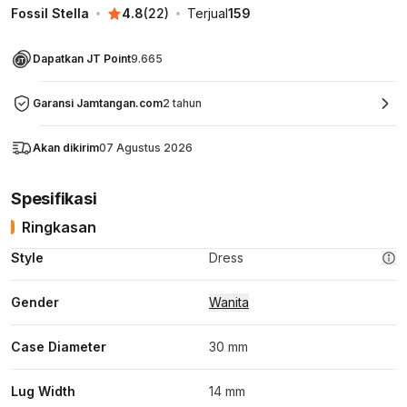
Fossil Stella
4.8
(
22
)
Terjual
159
Dapatkan JT Point
9.665
Garansi Jamtangan.com
2 tahun
Akan dikirim
07 Agustus 2026
Spesifikasi
Ringkasan
Style
Dress
Gender
Wanita
Case Diameter
30 mm
Lug Width
14 mm