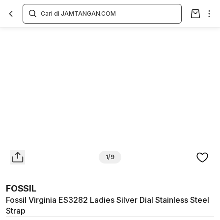
Overview
Spesifikasi
Deskripsi
Toko Offline
Review
Lainnya
1/9
FOSSIL
Fossil Virginia ES3282 Ladies Silver Dial Stainless Steel
Strap