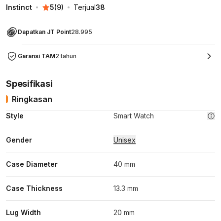
Instinct
5
(
9
)
Terjual
38
Dapatkan JT Point
28.995
Garansi TAM
2 tahun
Spesifikasi
Ringkasan
Style
Smart Watch
Gender
Unisex
Case Diameter
40 mm
Case Thickness
13.3 mm
Lug Width
20 mm