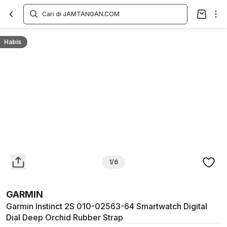
Overview
Spesifikasi
Deskripsi
Toko Offline
Review
Lainnya
Habis
1/6
GARMIN
Garmin Instinct 2S 010-02563-64 Smartwatch Digital
Dial Deep Orchid Rubber Strap