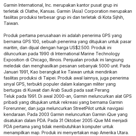
Garmin International, Inc. merupakan kantor pusat grup ini
terletak di Olathe, Kansas. Garmin (Asia) Corporation merupakan
fasilitas produksi terbesar grup ini dan terletak di Kota Sijhih,
Taiwan.
Produk pertama perusahaan ini adalah penerima GPS yang
bernama GPS 100, sebuah penerima yang ditujukan untuk pasar
maritim, dan dijual dengan harga US$2.500. Produk ini
diluncurkan pada 1990 di International Marine Technology
Exposition di Chicago, Illinois. Penjualan produk ini langsung
meledak dan menghasilkan pesanan sebanyak 5000 unit. Pada
Januari 1991, Kao berangkat ke Taiwan untuk mendirikan
fasilitas produksi di Taipei. Produk awal lainnya, juga penerima
sinyal GPS, terbukti populer dalam kalangan militer yang
bertugas di Kuwait dan Arab Saudi pada saat Perang
Teluk pada 1991. Di awal 2000-an, Garmin meluncurkan alat GPS
pribadi yang ditujukan untuk rekreasi yang bernama Garmin
Forerunner, dan juga meluncurkan StreetPilot untuk navigasi
kendaraan. Pada 2003 Garmin meluncurkan Garmin iQue yang
disatukan dalam PDA. Pada 31 Oktober 2005 iQue M4 menjadi
PDA pertama yang tidak membutuhkan komputer untuk
menampilkan map. Produk ini menyertakan map Amerika Utara.