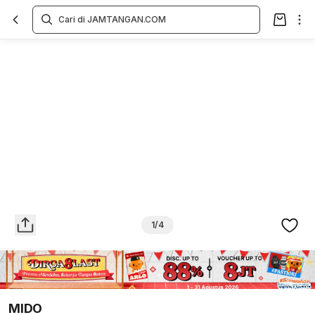
Overview
Spesifikasi
Deskripsi
Toko Offline
Review
Lainnya
1/4
MIDO