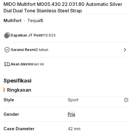
MIDO Multifort M005.430.22.031.80 Automatic Silver
Dial Dual Tone Stainless Steel Strap
Multifort
Terjual
5
Dapatkan JT Point
113.625
Garansi Resmi
2 tahun
Akan dikirim
Hari ini
Spesifikasi
Ringkasan
Style
Sport
Gender
Pria
Case Diameter
42 mm