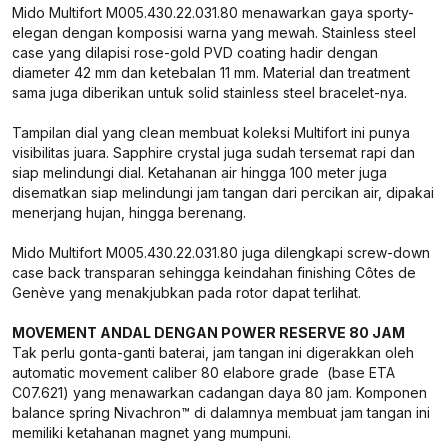
Mido Multifort M005.430.22.031.80 menawarkan gaya sporty-
elegan dengan komposisi warna yang mewah. Stainless steel
case yang dilapisi rose-gold PVD coating hadir dengan
diameter 42 mm dan ketebalan 11 mm. Material dan treatment
sama juga diberikan untuk solid stainless steel bracelet-nya.
Tampilan dial yang clean membuat koleksi Multifort ini punya
visibilitas juara. Sapphire crystal juga sudah tersemat rapi dan
siap melindungi dial. Ketahanan air hingga 100 meter juga
disematkan siap melindungi jam tangan dari percikan air, dipakai
menerjang hujan, hingga berenang.
Mido Multifort M005.430.22.031.80 juga dilengkapi screw-down
case back transparan sehingga keindahan finishing Côtes de
Genève yang menakjubkan pada rotor dapat terlihat.
MOVEMENT ANDAL DENGAN POWER RESERVE 80 JAM
Tak perlu gonta-ganti baterai, jam tangan ini digerakkan oleh
automatic movement caliber 80 elabore grade (base ETA
C07.621) yang menawarkan cadangan daya 80 jam. Komponen
balance spring Nivachron™ di dalamnya membuat jam tangan ini
memiliki ketahanan magnet yang mumpuni.