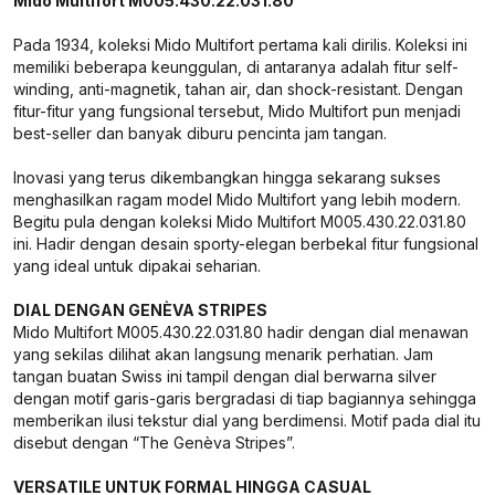
Mido Multifort M005.430.22.031.80
Pada 1934, koleksi Mido Multifort pertama kali dirilis. Koleksi ini
memiliki beberapa keunggulan, di antaranya adalah fitur self-
winding, anti-magnetik, tahan air, dan shock-resistant. Dengan
fitur-fitur yang fungsional tersebut, Mido Multifort pun menjadi
best-seller dan banyak diburu pencinta jam tangan.
Inovasi yang terus dikembangkan hingga sekarang sukses
menghasilkan ragam model Mido Multifort yang lebih modern.
Begitu pula dengan koleksi Mido Multifort M005.430.22.031.80
ini. Hadir dengan desain sporty-elegan berbekal fitur fungsional
yang ideal untuk dipakai seharian.
DIAL DENGAN GENÈVA STRIPES
Mido Multifort M005.430.22.031.80 hadir dengan dial menawan
yang sekilas dilihat akan langsung menarik perhatian. Jam
tangan buatan Swiss ini tampil dengan dial berwarna silver
dengan motif garis-garis bergradasi di tiap bagiannya sehingga
memberikan ilusi tekstur dial yang berdimensi. Motif pada dial itu
disebut dengan “The Genèva Stripes”.
VERSATILE UNTUK FORMAL HINGGA CASUAL