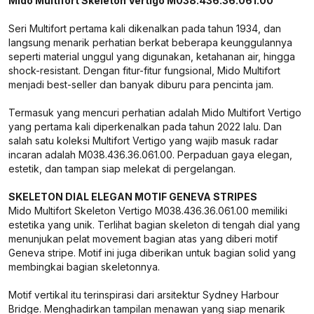
Mido Multifort Skeleton Vertigo M038.436.36.061.00
Seri Multifort pertama kali dikenalkan pada tahun 1934, dan
langsung menarik perhatian berkat beberapa keunggulannya
seperti material unggul yang digunakan, ketahanan air, hingga
shock-resistant. Dengan fitur-fitur fungsional, Mido Multifort
menjadi best-seller dan banyak diburu para pencinta jam.
Termasuk yang mencuri perhatian adalah Mido Multifort Vertigo
yang pertama kali diperkenalkan pada tahun 2022 lalu. Dan
salah satu koleksi Multifort Vertigo yang wajib masuk radar
incaran adalah M038.436.36.061.00. Perpaduan gaya elegan,
estetik, dan tampan siap melekat di pergelangan.
SKELETON DIAL ELEGAN MOTIF GENEVA STRIPES
Mido Multifort Skeleton Vertigo M038.436.36.061.00 memiliki
estetika yang unik. Terlihat bagian skeleton di tengah dial yang
menunjukan pelat movement bagian atas yang diberi motif
Geneva stripe. Motif ini juga diberikan untuk bagian solid yang
membingkai bagian skeletonnya.
Motif vertikal itu terinspirasi dari arsitektur Sydney Harbour
Bridge. Menghadirkan tampilan menawan yang siap menarik