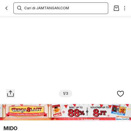
Overview
Spesifikasi
Deskripsi
Toko Offline
Review
Lainnya
1/3
MIDO