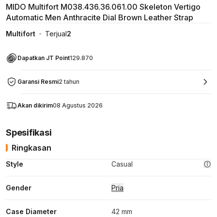
MIDO Multifort M038.436.36.061.00 Skeleton Vertigo
Automatic Men Anthracite Dial Brown Leather Strap
Multifort
Terjual
2
Dapatkan JT Point
129.870
Garansi Resmi
2 tahun
Akan dikirim
08 Agustus 2026
Spesifikasi
Ringkasan
Style
Casual
Gender
Pria
Case Diameter
42 mm