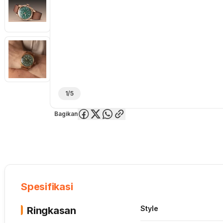
1/5
Bagikan
Overview
Spesifikasi
Deskripsi
Toko Offline
Review
Lainnya
Spesifikasi
Style
Ringkasan