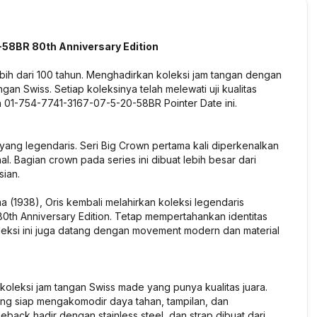
-58BR 80th Anniversary Edition
ebih dari 100 tahun. Menghadirkan koleksi jam tangan dengan
gan Swiss. Setiap koleksinya telah melewati uji kualitas
wn 01-754-7741-3167-07-5-20-58BR Pointer Date ini.
 yang legendaris. Seri Big Crown pertama kali diperkenalkan
l. Bagian crown pada series ini dibuat lebih besar dari
ian.
 (1938), Oris kembali melahirkan koleksi legendaris
th Anniversary Edition. Tetap mempertahankan identitas
Koleksi ini juga datang dengan movement modern dan material
leksi jam tangan Swiss made yang punya kualitas juara.
ang siap mengakomodir daya tahan, tampilan, dan
back hadir dengan stainless steel, dan strap dibuat dari