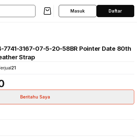
Masuk
Daftar
4-7741-3167-07-5-20-58BR Pointer Date 80th
eather Strap
erjual
21
0
Beritahu Saya