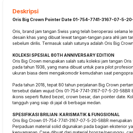
Deskripsi
Oris Big Crown Pointer Date 01-754-7741-3167-07-5-20
Oris, brand jam tangan Swiss yang telah beroperasi selama l
desain khas yang dibuat lewat tangan-tangan para ahli jam tan
sebelum dirilis. Termasuk salah satunya adalah Oris Big Cro
KOLEKSI SPESIAL 80TH ANNIVERSARY EDITION
Oris Big Crown merupakan salah satu koleksi jam tangan Oris
pada tahun 1938, yang mana dibuat untuk para pilot profesiona
ukuran biasa demi mengakomodir kemudahan saat pengopras
Pada tahun 2018, tepat 80 tahun perjalanan Big Crown pertama
tersebut dalam wujud Oris 01-754-7741-3167-07-5-20-58BR 80
ikonis seperti fluted bezel, crown besar, dan pointer date. 
tangguh yang siap di jajal di berbagai medan.
SPESIFIKASI BRILIAN: KARISMATIK & FUNGSIONAL
Oris Big Crown 01-754-7741-3167-07-5-20-58BR merupakan ko
Perpaduan material solid digunakan pada bagian eksterior y
kenyamanan. Case dibuat dari material bronze/perunggu, case