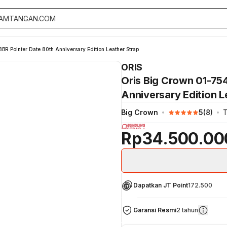
 Pointer Date 80th Anniversary Edition Leather Strap
ORIS
Oris Big Crown 01-75
Anniversary Edition L
Big Crown
5
(
8
)
T
Rp34.500.00
Dapatkan JT Point
172.500
Garansi Resmi
2 tahun