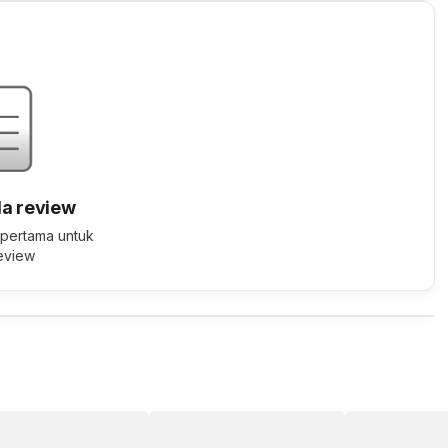
a review
 pertama untuk
review