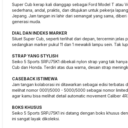
Super Cub kerap kali dianggap sebagai Ford Model T atau V
sederhana, andal, praktis, dan ditujukan untuk pekerja lapan
Jepang. Jam tangan ini lahir dari semangat yang sama, diber
generasi muda.
DIAL DAN INDEKS MARKER
Siluet Super Cub, seperti terlihat dari depan, tercermin jelas 
sedangkan
marker
pukul 11 dan 1 mewakili lampu sein. Tak l
STRAP YANG STYLISH
Seiko 5 Sports SRPJ75K1 dibekali nylon strap
yang tak hanya
Cub dan Honda. Terdiri atas dua warna, desain
strap
meningka
CASEBACK ISTIMEWA
Jam tangan kolaborasi ini ditawarkan sebagai edisi terbat
melihat nomor 0001/5000 - 5000/5000 sebagai nomor
limite
agar kamu bisa melihat detail automatic movement Caliber 
BOKS KHUSUS
Seiko 5 Sports SRPJ75K1 ini datang dengan boks khusus de
ini sangat layak dikoleksi.