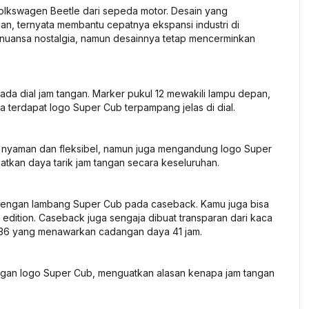
olkswagen Beetle dari sepeda motor. Desain yang
gan, ternyata membantu cepatnya ekspansi industri di
i nuansa nostalgia, namun desainnya tetap mencerminkan
pada dial jam tangan.
Marker
pukul 12 mewakili lampu depan,
upa terdapat logo Super Cub terpampang jelas di
dial
.
 nyaman dan fleksibel, namun juga mengandung logo Super
tkan daya tarik jam tangan secara keseluruhan.
as dengan lambang Super Cub pada
caseback
. Kamu juga bisa
d edition
.
Caseback
juga sengaja dibuat transparan dari kaca
4R36 yang menawarkan cadangan daya 41 jam.
ngan logo Super Cub, menguatkan alasan kenapa jam tangan