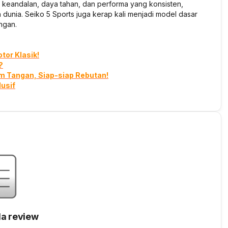
n keandalan, daya tahan, dan performa yang konsisten,
 dunia. Seiko 5 Sports juga kerap kali menjadi model dasar
ngan.
tor Klasik!
?
am Tangan, Siap-siap Rebutan!
lusif
a review