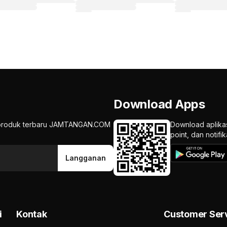
Download Apps
an produk terbaru JAMTANGAN.COM
Download aplika
point, dan notif
Langganan
i
Kontak
Customer Ser