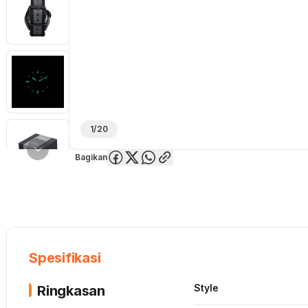
1/20
Bagikan
Overview
Spesifikasi
Deskripsi
Toko Offline
Review
Lainnya
Spesifikasi
Style
Ringkasan