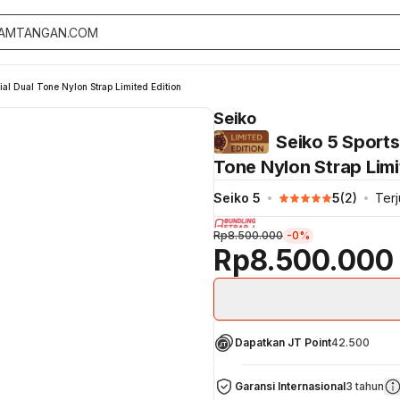
al Dual Tone Nylon Strap Limited Edition
Seiko
Seiko 5 Sport
Tone Nylon Strap Limi
Seiko 5
5
(
2
)
Terj
Rp8.500.000
-0%
Rp8.500.000
Dapatkan JT Point
42.500
Garansi Internasional
3 tahun