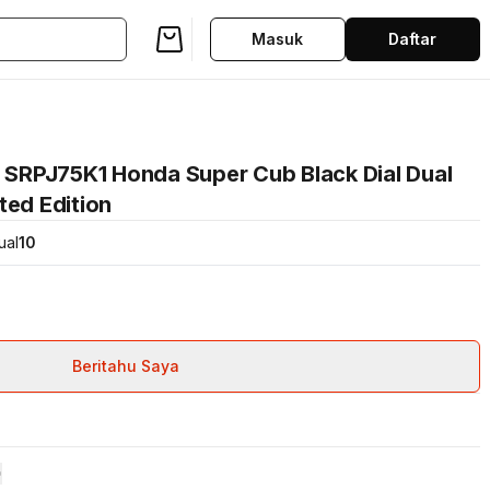
Masuk
Daftar
s SRPJ75K1 Honda Super Cub Black Dial Dual
ted Edition
ual
10
Beritahu Saya