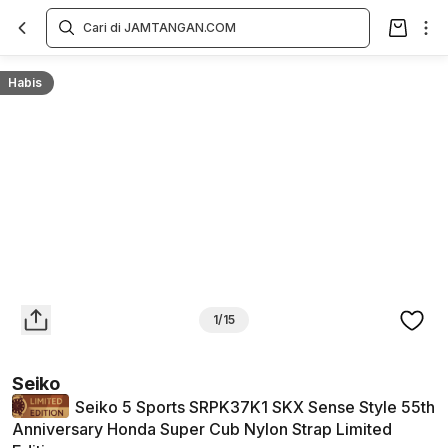
Overview
Spesifikasi
Deskripsi
Toko Offline
Review
Lainnya
Habis
1/15
Seiko
Seiko 5 Sports SRPK37K1 SKX Sense Style 55th
Anniversary Honda Super Cub Nylon Strap Limited