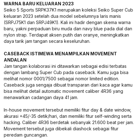
WARNA BARU KELUARAN 2023
Seiko 5 Sports SRPK37K1 merupakan koleksi Seiko Super Cub
keluaran 2023 setelah dua model sebelumnya laris manis
(SRPJ75K1 dan SRPJ49K1). Kali ini hadir dengan skema warna
baru, yakni perpaduan biru muda dan navy blue pada dial dan
nylon strap. Terdapat aksen putih dan oranye, meningkatkan
daya tarik jam tangan secara keseluruhan.
CASEBACK ISTIMEWA MENAMPILKAN MOVEMENT
ANDALAN
Jam tangan kolaborasi ini ditawarkan sebagai edisi terbatas
dengan lambang Super Cub pada caseback. Kamu juga bisa
melihat nomor 0001/7500 sebagai nomor limited edition.
Caseback juga sengaja dibuat transparan dari kaca agar kamu
bisa melihat detail automatic movement caliber 4R36 yang
menawarkan cadangan daya 41 jam.
In-house movement tersebut memiliki fitur day & date window,
akurasi +45/-35 detik/hari, dan memiliki fitur self-winding serta
hacking. Caliber 4R36 berdetak sebanyak 21.600 beat per jam.
Movement tersebut juga dibekali diashock sebagai fitur
peredam guncangan.