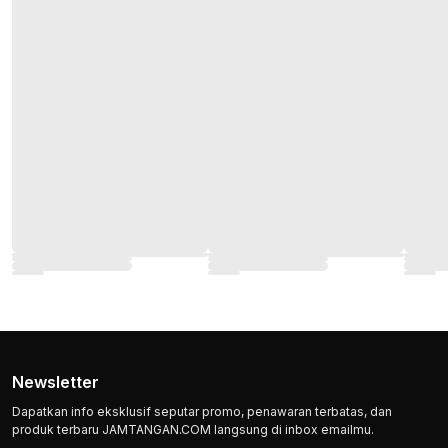
Newsletter
Dapatkan info eksklusif seputar promo, penawaran terbatas, dan
produk terbaru JAMTANGAN.COM langsung di inbox emailmu.