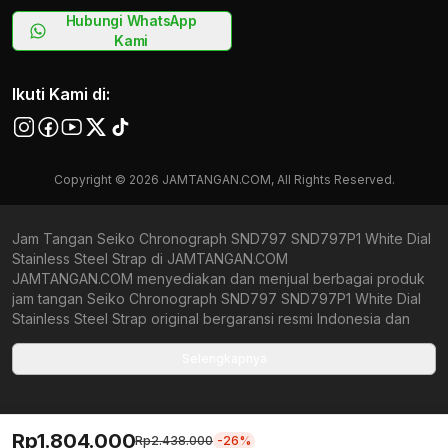
Hubungi WhatsApp
Kami
Ikuti Kami di:
Copyright © 2026 JAMTANGAN.COM, All Rights Reserved.
Jam Tangan Seiko Chronograph SND797 SND797P1 White Dial
Stainless Steel Strap di JAMTANGAN.COM
JAMTANGAN.COM menyediakan dan menjual berbagai produk
jam tangan Seiko Chronograph SND797 SND797P1 White Dial
Stainless Steel Strap original bergaransi resmi Indonesia dan
Global (International Warranty). Kami berkomitmen untuk
memberi penawaran terbaik bagi setiap pelanggan.
Selengkapnya
JAMTANGAN.COM menjamin produk-produk yang tersedia
merupakan produk jam tangan original, berkualitas tinggi, dan
memiliki harga yang lebih terjangkau dari toko online Indonesia
Rp1.804.000
lainnya. Anda, watchlovers, merupakan prioritas utama kami.
Rp2.438.000
-26%