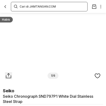
Overview
Spesifikasi
Deskripsi
Toko Offline
Review
Lainnya
Habis
1/6
Seiko
Seiko Chronograph SND797P1 White Dial Stainless
Steel Strap