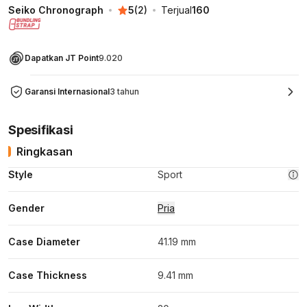
Seiko Chronograph
5
(
2
)
Terjual
160
Dapatkan JT Point
9.020
Garansi Internasional
3 tahun
Spesifikasi
Ringkasan
Style
Sport
Gender
Pria
Case Diameter
41.19 mm
Case Thickness
9.41 mm