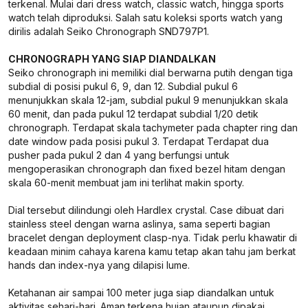
terkenal. Mulai dari dress watch, classic watch, hingga sports
watch telah diproduksi. Salah satu koleksi sports watch yang
dirilis adalah Seiko Chronograph SND797P1.
CHRONOGRAPH YANG SIAP DIANDALKAN
Seiko chronograph ini memiliki dial berwarna putih dengan tiga
subdial di posisi pukul 6, 9, dan 12. Subdial pukul 6
menunjukkan skala 12-jam, subdial pukul 9 menunjukkan skala
60 menit, dan pada pukul 12 terdapat subdial 1/20 detik
chronograph. Terdapat skala tachymeter pada chapter ring dan
date window pada posisi pukul 3. Terdapat Terdapat dua
pusher pada pukul 2 dan 4 yang berfungsi untuk
mengoperasikan chronograph dan fixed bezel hitam dengan
skala 60-menit membuat jam ini terlihat makin sporty.
Dial tersebut dilindungi oleh Hardlex crystal. Case dibuat dari
stainless steel dengan warna aslinya, sama seperti bagian
bracelet dengan deployment clasp-nya. Tidak perlu khawatir di
keadaan minim cahaya karena kamu tetap akan tahu jam berkat
hands dan index-nya yang dilapisi lume.
Ketahanan air sampai 100 meter juga siap diandalkan untuk
aktivitas sehari-hari. Aman terkena hujan ataupun dipakai