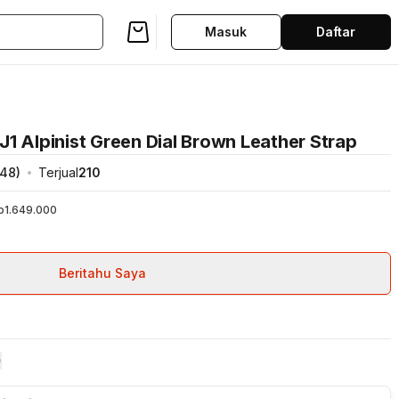
Masuk
Daftar
1 Alpinist Green Dial Brown Leather Strap
48
)
Terjual
210
p1.649.000
Beritahu Saya