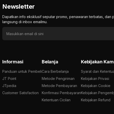
Newsletter
Dapatkan info eksklusif seputar promo, penawaran terbatas, d
langsung di inbox emailmu.
Informasi
Belanja
Kebijakan Kam
Panduan untuk Pembeli
Cara Berbelanja
Syarat dan Ketentu
JT Point
Metode Pengiriman
Kebijakan Privasi
JTpedia
Metode Pembayaran
Kebijakan Cookie
Customer Satisfaction
Konfirmasi Pembayaran
Kebijakan Pengemb
Ketentuan Cicilan
Kebijakan Refund