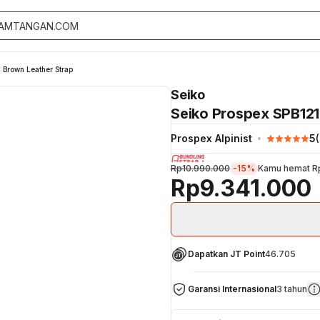
l Brown Leather Strap
Seiko
Seiko Prospex SPB121J
Prospex Alpinist
5
(
Rp10.990.000
-15%
Kamu hemat
R
Rp9.341.000
Dapatkan JT Point
46.705
Garansi Internasional
3 tahun