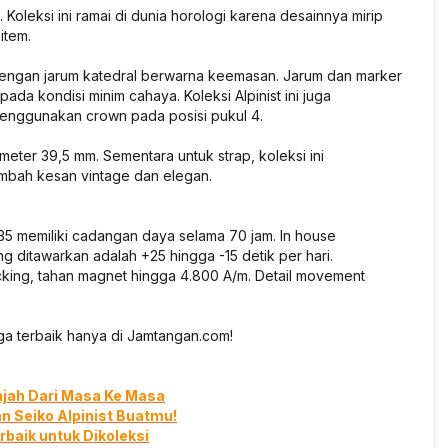
 Koleksi ini ramai di dunia horologi karena desainnya mirip
 item.
u dengan jarum katedral berwarna keemasan. Jarum dan marker
da kondisi minim cahaya. Koleksi Alpinist ini juga
 menggunakan crown pada posisi pukul 4.
ameter 39,5 mm. Sementara untuk strap, koleksi ini
mbah kesan vintage dan elegan.
35 memiliki cadangan daya selama 70 jam. In house
g ditawarkan adalah +25 hingga -15 detik per hari.
cking, tahan magnet hingga 4.800 A/m. Detail movement
ga terbaik hanya di Jamtangan.com!
ajah Dari Masa Ke Masa
 Seiko Alpinist Buatmu!
rbaik untuk Dikoleksi