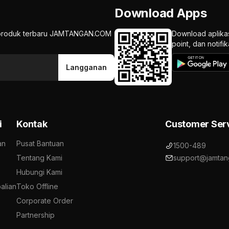
Download Apps
an produk terbaru JAMTANGAN.COM
Download aplika
point, dan notif
Langganan
i
Kontak
Customer Ser
an
Pusat Bantuan
1500-489
Tentang Kami
support@jamtan
Hubungi Kami
alian
Toko Offline
Corporate Order
Partnership