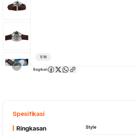
1/16
Bagikan
Overview
Spesifikasi
Deskripsi
Toko Offline
Review
Lainnya
Spesifikasi
Style
Ringkasan