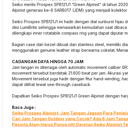
Seiko merilis Prospex SPB121J1 “Green Alpinist” di tahun 2020.
Alpinist generasi ke-6 SARB017 (JDM) yang menjadi kolektor
Seiko Prospex SPB121J1 ini hadir dengan dial sunburst hija
diisi LumiBrite sehingga menawarkan kemudahan saat dibaca pa
dilengkapi inner rotatable compass ring yang dapat diputar
Bagian case dan bezel dibuat dari stainless steel, memiliki di
menggunakan genuine leather strap berwarna cokelat. Mena
CADANGAN DAYA HINGGA 70 JAM
Jam tangan ini ditenagai oleh automatic movement caliber 6R
movement tersebut berdetak 21.600 beat per jam. Akurasi yan
Movement tersebut juga hadir dengan fitur hand-winding, ha
dapat dilihat lewat see-through caseback.
Dapatkan Seiko Prospex SPB121J1 Green Alpinist dengan har
Baca Juga :
Seiko Prospex Alpinist: Jam Tangan Jagoan Para Penjel
Cari Jam Tangan Outdoor yang Cocok? Ada 6 Jam Tangan
Pecinta Alam Harus Punya nih! Deretan Seiko Alpinist Te