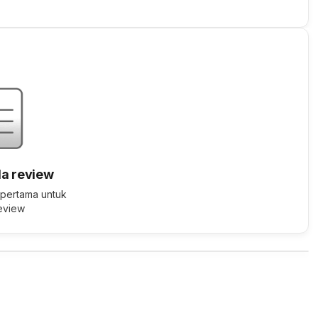
a review
 pertama untuk
review