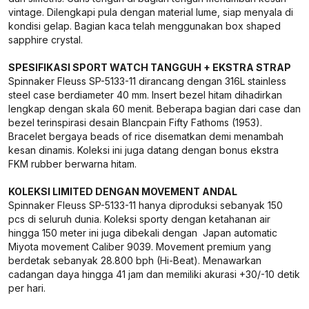
vintage. Dilengkapi pula dengan material lume, siap menyala di
kondisi gelap. Bagian kaca telah menggunakan box shaped
sapphire crystal.
SPESIFIKASI SPORT WATCH TANGGUH + EKSTRA STRAP
Spinnaker Fleuss SP-5133-11 dirancang dengan 316L stainless
steel case berdiameter 40 mm. Insert bezel hitam dihadirkan
lengkap dengan skala 60 menit. Beberapa bagian dari case dan
bezel terinspirasi desain Blancpain Fifty Fathoms (1953).
Bracelet bergaya beads of rice disematkan demi menambah
kesan dinamis. Koleksi ini juga datang dengan bonus ekstra
FKM rubber berwarna hitam.
KOLEKSI LIMITED DENGAN MOVEMENT ANDAL
Spinnaker Fleuss SP-5133-11 hanya diproduksi sebanyak 150
pcs di seluruh dunia. Koleksi sporty dengan ketahanan air
hingga 150 meter ini juga dibekali dengan Japan automatic
Miyota movement Caliber 9039. Movement premium yang
berdetak sebanyak 28.800 bph (Hi-Beat). Menawarkan
cadangan daya hingga 41 jam dan memiliki akurasi +30/-10 detik
per hari.