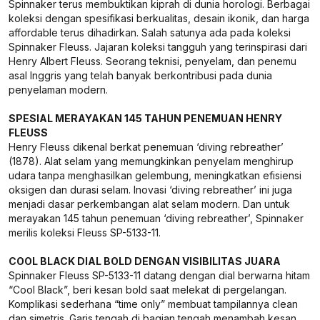
Spinnaker terus membuktikan kiprah di dunia horologi. Berbagai
koleksi dengan spesifikasi berkualitas, desain ikonik, dan harga
affordable terus dihadirkan. Salah satunya ada pada koleksi
Spinnaker Fleuss. Jajaran koleksi tangguh yang terinspirasi dari
Henry Albert Fleuss. Seorang teknisi, penyelam, dan penemu
asal Inggris yang telah banyak berkontribusi pada dunia
penyelaman modern.
SPESIAL MERAYAKAN 145 TAHUN PENEMUAN HENRY
FLEUSS
Henry Fleuss dikenal berkat penemuan ‘diving rebreather’
(1878). Alat selam yang memungkinkan penyelam menghirup
udara tanpa menghasilkan gelembung, meningkatkan efisiensi
oksigen dan durasi selam. Inovasi ‘diving rebreather’ ini juga
menjadi dasar perkembangan alat selam modern. Dan untuk
merayakan 145 tahun penemuan ‘diving rebreather’, Spinnaker
merilis koleksi Fleuss SP-5133-11.
COOL BLACK DIAL BOLD DENGAN VISIBILITAS JUARA
Spinnaker Fleuss SP-5133-11 datang dengan dial berwarna hitam
“Cool Black”, beri kesan bold saat melekat di pergelangan.
Komplikasi sederhana “time only” membuat tampilannya clean
dan simetris. Garis tengah di bagian tengah menambah kesan