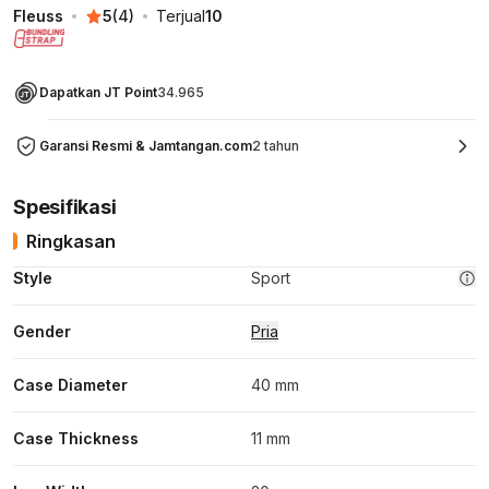
Fleuss
5
(
4
)
Terjual
10
Dapatkan JT Point
34.965
Garansi Resmi & Jamtangan.com
2 tahun
Spesifikasi
Ringkasan
Style
Sport
Gender
Pria
Case Diameter
40 mm
Case Thickness
11 mm