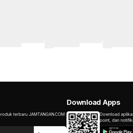
Download Apps
an produk terbaru JAMTANGAN.COM
Download aplika
point, dan notif