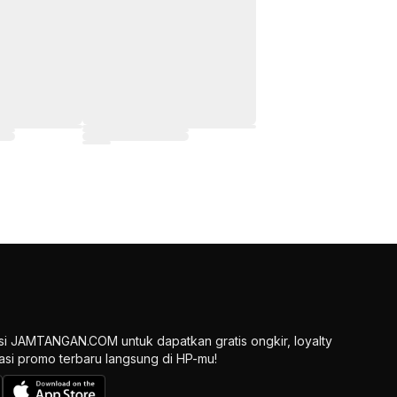
si JAMTANGAN.COM untuk dapatkan gratis ongkir, loyalty
ikasi promo terbaru langsung di HP-mu!