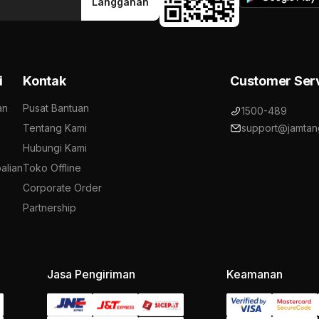
Langganan
i
Kontak
Customer Ser
an
Pusat Bantuan
1500-489
Tentang Kami
support@jamtan
Hubungi Kami
alian
Toko Offline
Corporate Order
Partnership
Jasa Pengiriman
Keamanan