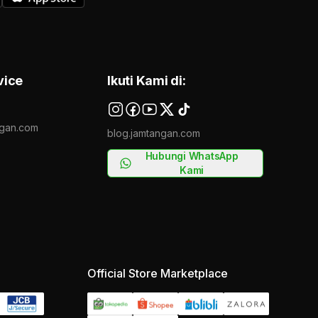
vice
Ikuti Kami di:
gan.com
blog.jamtangan.com
Hubungi WhatsApp
Kami
Official Store Marketplace