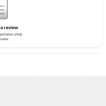
a review
 pertama untuk
review