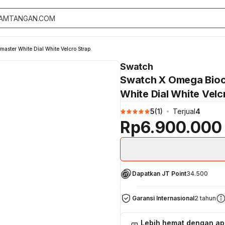
ter White Dial White Velcro Strap
Swatch
Swatch X Omega Bio
White Dial White Velc
5
(
1
)
Terjual
4
Rp6.900.000
Dapatkan JT Point
34.500
Garansi Internasional
2 tahun
Lebih hemat dengan a