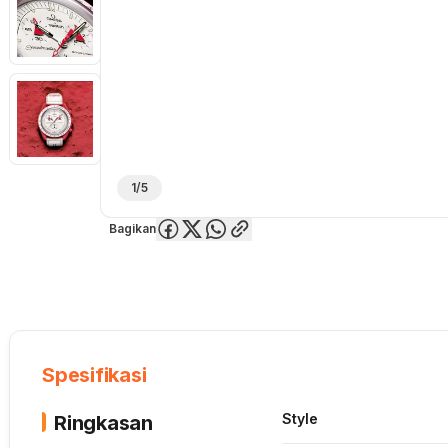
1/5
Bagikan
Overview
Spesifikasi
Deskripsi
Toko Offline
Review
Lainnya
Spesifikasi
Style
Ringkasan