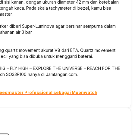
di sisi kanan, dengan ukuran diameter 42 mm dan ketebalan
 tengah kaca. Pada skala tachymeter di bezel, kamu bisa
master.
arker diberi Super-Luminova agar bersinar sempurna dalam
hanan air 3 bar.
 quartz movement akurat V8 dari ETA. Quartz movement
kecil yang bisa dibuka untuk mengganti baterai.
M BIG – FLY HIGH – EXPLORE THE UNIVERSE – REACH FOR THE
ch SO33R100 hanya di Jamtangan.com.
Speedmaster Professional sebagai Moonwatch