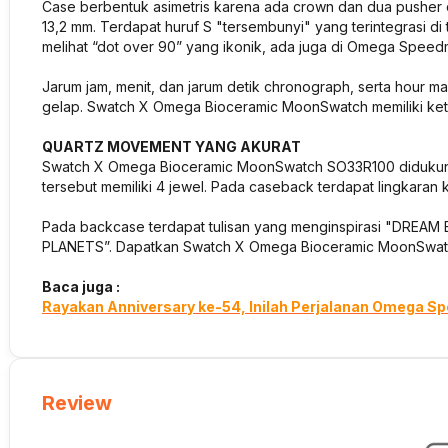
Case berbentuk asimetris karena ada crown dan dua pusher 
13,2 mm. Terdapat huruf S "tersembunyi" yang terintegrasi di
melihat “dot over 90” yang ikonik, ada juga di Omega Speed
Jarum jam, menit, dan jarum detik chronograph, serta hour m
gelap. Swatch X Omega Bioceramic MoonSwatch memiliki keta
QUARTZ MOVEMENT YANG AKURAT
Swatch X Omega Bioceramic MoonSwatch SO33R100 didukung
tersebut memiliki 4 jewel. Pada caseback terdapat lingkaran 
Pada backcase terdapat tulisan yang menginspirasi "DREA
PLANETS”. Dapatkan Swatch X Omega Bioceramic MoonSwat
Baca juga :
Rayakan Anniversary ke-54, Inilah Perjalanan Omega 
Review