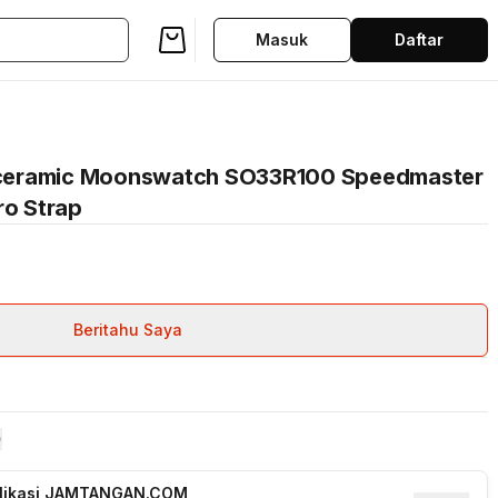
Masuk
Daftar
ceramic Moonswatch SO33R100 Speedmaster
ro Strap
Beritahu Saya
plikasi JAMTANGAN.COM