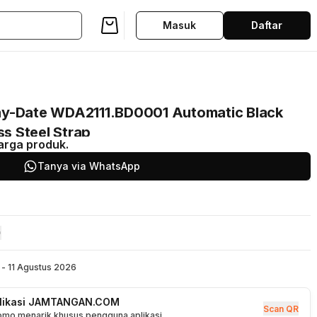
Masuk
Daftar
ay-Date WDA2111.BD0001 Automatic Black
ss Steel Strap
arga produk.
Tanya via WhatsApp
 - 11 Agustus 2026
plikasi JAMTANGAN.COM
Scan QR
romo menarik khusus pengguna aplikasi.