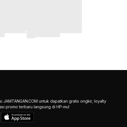
si JAMTANGAN.COM untuk dapatkan gratis ongkir, loyalty
ikasi promo terbaru langsung di HP-mu!