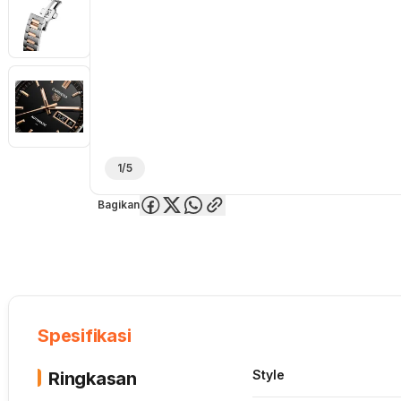
1/5
Bagikan
Overview
Spesifikasi
Deskripsi
Toko Offline
Review
Lainnya
Spesifikasi
Style
Ringkasan