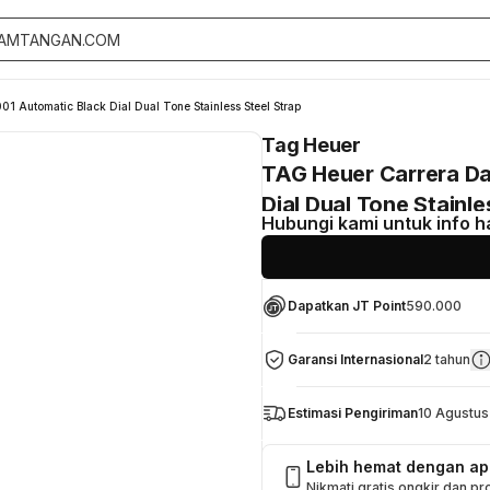
Automatic Black Dial Dual Tone Stainless Steel Strap
Tag Heuer
TAG Heuer Carrera D
Dial Dual Tone Stainle
Hubungi kami untuk info h
Dapatkan JT Point
590.000
Garansi Internasional
2 tahun
Estimasi Pengiriman
10 Agustus
Lebih hemat dengan a
Nikmati gratis ongkir dan p