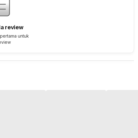
a review
 pertama untuk
review