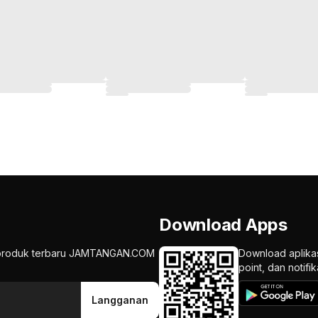
Download Apps
an produk terbaru JAMTANGAN.COM
Download aplika
point, dan notif
Langganan