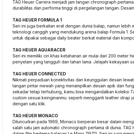
TAG Heuer Carrera menjadi jam tangan chronograph pertama u
durabilitas dan performa tinggi di pergelangan tangan. Des
TAG HEUER FORMULA 1
Seri ini juga berkaitan erat dengan dunia balap, namun lebih 
teknologi canggih yang mendukung arena balap Formula 1. Ser
untuk dipakai sebagai daily beater berkat material dan kompo
TAG HEUER AQUARACER
Seri ini memiliki ciri khas ketahanan air mulai dari 200 meter
penyelam yang tangguh dan tahan lama. Jelajahi kekayaan
TAG HEUER CONNECTED
Nikmati perpaduan konektivitas dan keunggulan desain lewat
tangan pintar mewah yang menampilkan desain apik dan fungsi
sekadar tetap terhubung, kamu bisa mengandalkan koleksi TAG
custom sesuai keinginanmu: seperti mengganti leather strap 
dengan satu klik.
TAG HEUER MONACO
Diluncurkan pada 1969, Monaco berperan besar dalam meng
salah satu jam automatic chronograph pertama di dunia. T
dalam film bertema balapan Le Mans (1971). Seri ini juga meno