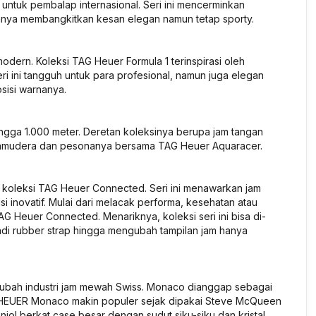
ntuk pembalap internasional. Seri ini mencerminkan
ainnya membangkitkan kesan elegan namun tetap sporty.
modern. Koleksi TAG Heuer Formula 1 terinspirasi oleh
i ini tangguh untuk para profesional, namun juga elegan
sisi warnanya.
 hingga 1.000 meter. Deretan koleksinya berupa jam tangan
 samudera dan pesonanya bersama TAG Heuer Aquaracer.
 koleksi TAG Heuer Connected. Seri ini menawarkan jam
 inovatif. Mulai dari melacak performa, kesehatan atau
 Heuer Connected. Menariknya, koleksi seri ini bisa di-
jadi rubber strap hingga mengubah tampilan jam hanya
ubah industri jam mewah Swiss. Monaco dianggap sebagai
AG HEUER Monaco makin populer sejak dipakai Steve McQueen
njol berkat case besar dengan sudut siku-siku dan kristal