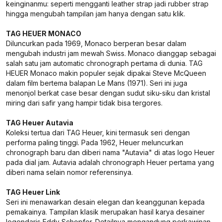
keinginanmu: seperti mengganti leather strap jadi rubber strap
hingga mengubah tampilan jam hanya dengan satu klik.
TAG HEUER MONACO
Diluncurkan pada 1969, Monaco berperan besar dalam
mengubah industri jam mewah Swiss. Monaco dianggap sebagai
salah satu jam automatic chronograph pertama di dunia. TAG
HEUER Monaco makin populer sejak dipakai Steve McQueen
dalam film bertema balapan Le Mans (1971). Seri ini juga
menonjol berkat case besar dengan sudut siku-siku dan kristal
miring dari safir yang hampir tidak bisa tergores.
TAG Heuer Autavia
Koleksi tertua dari TAG Heuer, kini termasuk seri dengan
performa paling tinggi. Pada 1962, Heuer meluncurkan
chronograph baru dan diberi nama "Autavia" di atas logo Heuer
pada dial jam. Autavia adalah chronograph Heuer pertama yang
diberi nama selain nomor referensinya.
TAG Heuer Link
Seri ini menawarkan desain elegan dan keanggunan kepada
pemakainya. Tampilan klasik merupakan hasil karya desainer
legendaris Eddy Schopfer. Detailnya mengandung perkawinan