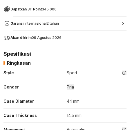
Dapatkan JT Point
345.000
Garansi Internasional
2 tahun
Akan dikirim
09 Agustus 2026
Spesifikasi
Ringkasan
Style
Sport
Gender
Pria
Case Diameter
44 mm
Case Thickness
14.5 mm
Movement
Automatic