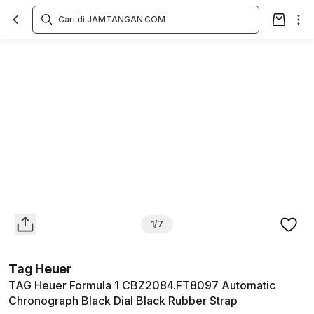
Overview
Spesifikasi
Deskripsi
Toko Offline
Review
Lainnya
1/7
Tag Heuer
TAG Heuer Formula 1 CBZ2084.FT8097 Automatic
Chronograph Black Dial Black Rubber Strap