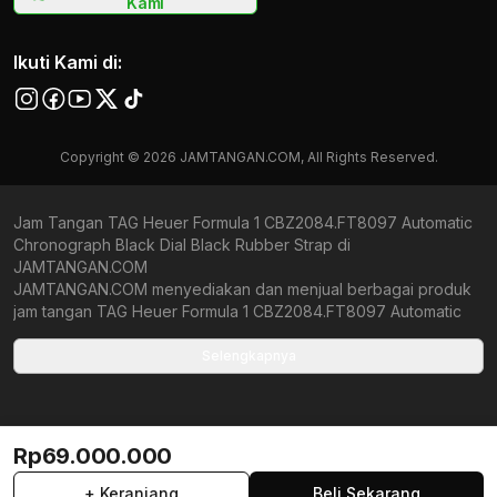
Kami
Ikuti Kami di:
Copyright © 2026 JAMTANGAN.COM, All Rights Reserved.
Jam Tangan TAG Heuer Formula 1 CBZ2084.FT8097 Automatic
Chronograph Black Dial Black Rubber Strap di
JAMTANGAN.COM
JAMTANGAN.COM menyediakan dan menjual berbagai produk
jam tangan TAG Heuer Formula 1 CBZ2084.FT8097 Automatic
Chronograph Black Dial Black Rubber Strap original bergaransi
resmi Indonesia dan Global (International Warranty). Kami
Selengkapnya
berkomitmen untuk memberi penawaran terbaik bagi setiap
pelanggan. JAMTANGAN.COM menjamin produk-produk yang
tersedia merupakan produk jam tangan original, berkualitas
tinggi, dan memiliki harga yang lebih terjangkau dari toko online
Rp69.000.000
Indonesia lainnya. Anda, watchlovers, merupakan prioritas
utama kami. Dengan tersedianya berbagai jam tangan
+ Keranjang
Beli Sekarang