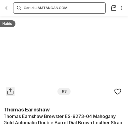
Overview
Spesifikasi
Deskripsi
Toko Offline
Review
Lainnya
Habis
1/3
Thomas Earnshaw
Thomas Earnshaw Brewster ES-8273-04 Mahogany
Gold Automatic Double Barrel Dial Brown Leather Strap