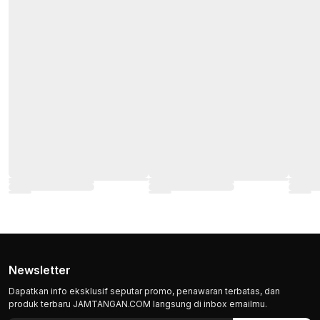
Newsletter
Dapatkan info eksklusif seputar promo, penawaran terbatas, dan
produk terbaru JAMTANGAN.COM langsung di inbox emailmu.