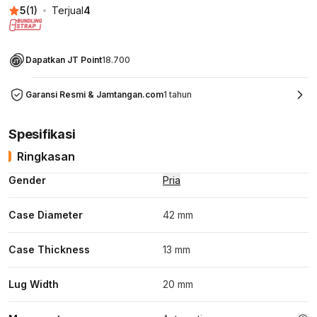
5
(
1
)
Terjual
4
Dapatkan JT Point
18.700
Garansi Resmi & Jamtangan.com
1 tahun
Spesifikasi
Ringkasan
Gender
Pria
Case Diameter
42 mm
Case Thickness
13 mm
Lug Width
20 mm