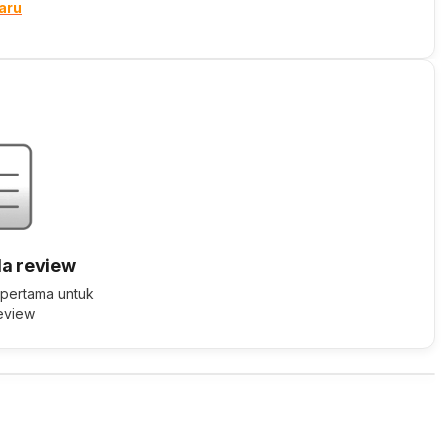
aru
a review
 pertama untuk
review