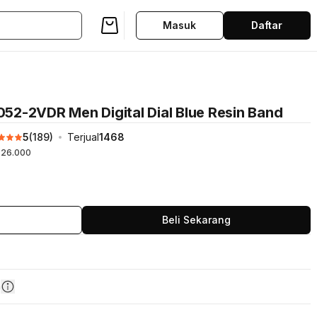
Masuk
Daftar
2-2VDR Men Digital Dial Blue Resin Band
5
(
189
)
Terjual
1468
26.000
Beli Sekarang
n