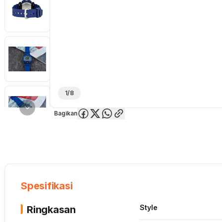
1/8
Bagikan
Overview
Spesifikasi
Deskripsi
Toko Offline
Review
Lainnya
Spesifikasi
Style
Ringkasan