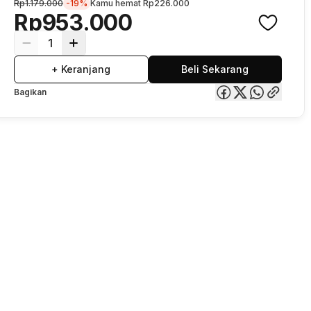
Rp1.179.000
-19%
Kamu hemat
Rp226.000
Rp953.000
1
+ Keranjang
Beli Sekarang
Bagikan