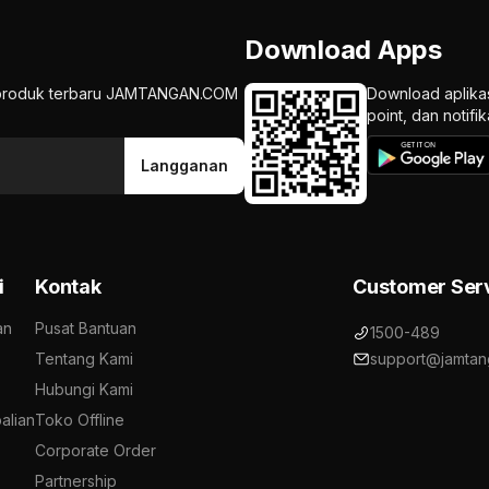
Download Apps
an produk terbaru JAMTANGAN.COM
Download aplika
point, dan notif
Langganan
i
Kontak
Customer Ser
an
Pusat Bantuan
1500-489
Tentang Kami
support@jamtan
Hubungi Kami
alian
Toko Offline
Corporate Order
Partnership