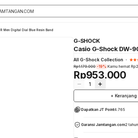
Men Digital Dial Blue Resin Band
G-SHOCK
Casio G-Shock DW-905
All G-Shock Collection
Rp1.179.000
-19%
Kamu hemat
Rp2
Rp953.000
1
+ Keranjang
Dapatkan JT Point
4.765
Garansi Jamtangan.com
2 tahu