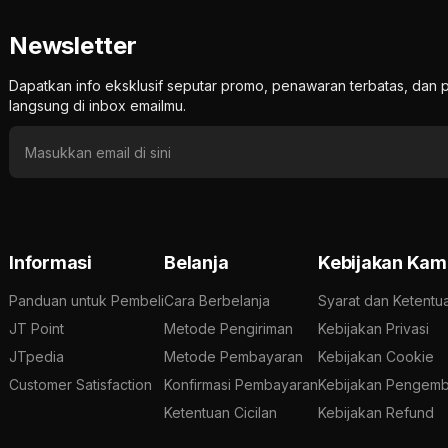
Newsletter
Dapatkan info eksklusif seputar promo, penawaran terbatas, d
langsung di inbox emailmu.
Informasi
Belanja
Kebijakan Kam
Panduan untuk Pembeli
Cara Berbelanja
Syarat dan Ketentu
JT Point
Metode Pengiriman
Kebijakan Privasi
JTpedia
Metode Pembayaran
Kebijakan Cookie
Customer Satisfaction
Konfirmasi Pembayaran
Kebijakan Pengemb
Ketentuan Cicilan
Kebijakan Refund