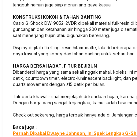
tangguh namun juga siap menunjang gaya kasual.
KONSTRUKSI KOKOH & TAHAN BANTING
Casio G-Shock DW-9052-2VDR dibekali material full-resin di 
guncangan dan ketahanan air hingga 200 meter juga disematk
saat menerjang hujan atau digunakan berenang.
Display digital dikelilingi resin hitam-matte, lalu di beber
gaya kasual yang sporty dan tahan banting untuk sehari-hari.
HARGA BERSAHABAT, FITUR BEJIBUN
Dibanderol harga yang sama sekali nggak mahal, koleksi ini m
detik, countdown timer, electro-luminescent backlight, dan p
quartz movement dengan ±15 detik per bulan.
Tak perlu khawatir saat menjelajah di keadaan hujan, karena 
Dengan harga yang sangat terjangkau, kamu sudah bisa mend
Check out sekarang, harga terbaik hanya ada di Jamtangan.
Baca juga :
Pernah Dipakai Dwayne Johnson, Ini Spek Lengkap G-