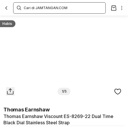
Overview
Spesifikasi
Deskripsi
Toko Offline
Review
Lainnya
Habis
1/5
Thomas Earnshaw
Thomas Earnshaw Viscount ES-8269-22 Dual Time
Black Dial Stainless Steel Strap