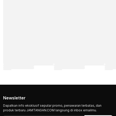
Newsletter
Dapatkan info eksklusif seputar promo, penawaran terbatas, dan
produk terbaru JAMTANGAN.COM langsung di inbox emailmu.