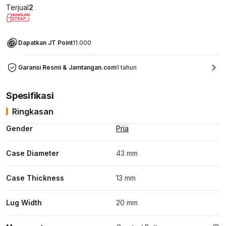
Terjual
2
Dapatkan JT Point
11.000
Garansi Resmi & Jamtangan.com
1 tahun
Spesifikasi
Ringkasan
Gender
Pria
Case Diameter
43 mm
Case Thickness
13 mm
Lug Width
20 mm