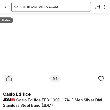
Overview
Spesifikasi
Deskripsi
Toko Offline
Review
Lainnya
Habis
1/4
Casio Edifice
Casio Edifice EFB-109DJ-7AJF Men Silver Dial
Stainless Steel Band (JDM)