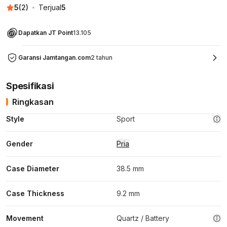
5
(
2
)
Terjual
5
Dapatkan JT Point
13.105
Garansi Jamtangan.com
2 tahun
Spesifikasi
Ringkasan
Style
Sport
Gender
Pria
Case Diameter
38.5 mm
Case Thickness
9.2 mm
Movement
Quartz / Battery