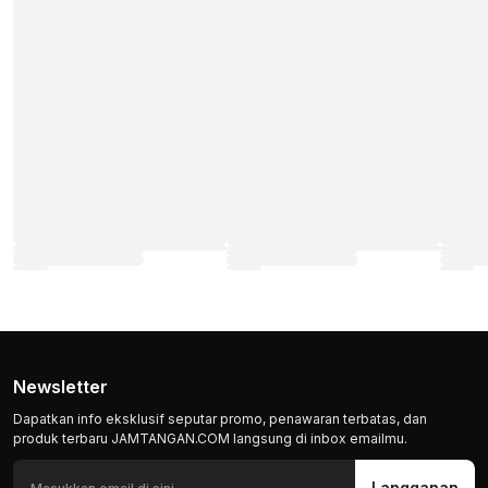
Newsletter
Dapatkan info eksklusif seputar promo, penawaran terbatas, dan
produk terbaru JAMTANGAN.COM langsung di inbox emailmu.
Langganan