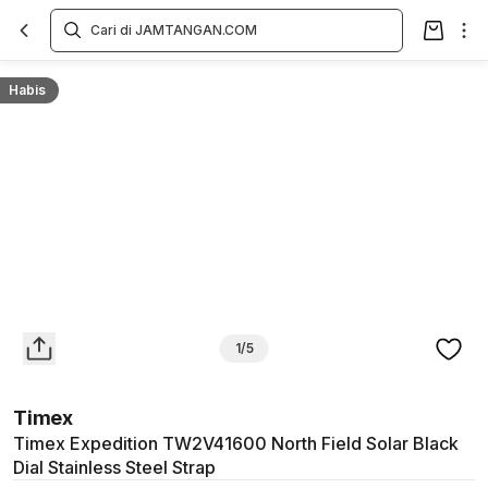
Overview
Spesifikasi
Deskripsi
Toko Offline
Review
Lainnya
Habis
1/5
Timex
Timex Expedition TW2V41600 North Field Solar Black
Dial Stainless Steel Strap