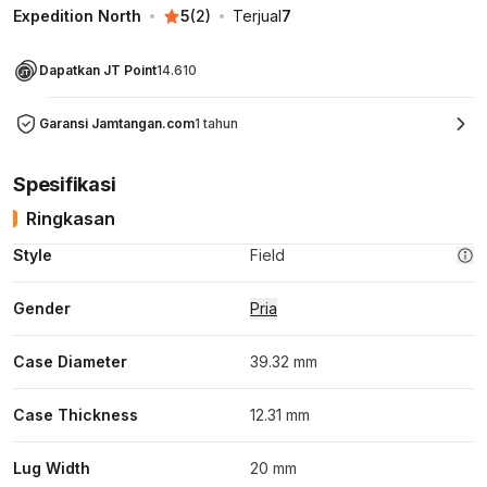
Expedition North
5
(
2
)
Terjual
7
Dapatkan JT Point
14.610
Garansi Jamtangan.com
1 tahun
Spesifikasi
Ringkasan
Style
Field
Gender
Pria
Case Diameter
39.32 mm
Case Thickness
12.31 mm
Lug Width
20 mm