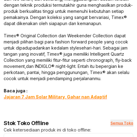
dengan teknik produksi termutakhir guna menghasilkan produk-
produk berkualitas tinggi untuk memenuhi kebutuhan setiap
pemakainya. Dengan koleksi yang sangat bervariasi, Timex®
dapat dikenakan oleh siapapun dan kemanapun.
Timex® Original Collection dan Weekender Collection dapat
menjadi pilihan bagi para
fashion forward people
yang cocok
untuk dipadupadankan kedalam
style
sehari-hari. Sebagai jam
tangan yang inovatif, Timex® juga memiliki Intelligent Quartz
Collection yang memiliki fitur-fitur seperti
chronograph, fly-back
movement,
dan INDIGLO®
night-light.
Entah itu bepergian ke
perkotaan, pantai, hingga penggunungan, Timex® akan selalu
cocok untuk menjadi pendamping perjalananmu.
Baca juga :
Jajaran 7 Jam Solar Military, Gahar nan Adaptif
Stok Toko Offline
Semua Toko
Cek ketersediaan produk ini di toko offline: