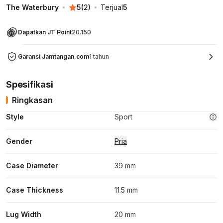
The Waterbury
5
(
2
)
Terjual
5
Dapatkan JT Point
20.150
Garansi Jamtangan.com
1 tahun
Spesifikasi
Ringkasan
Style
Sport
Gender
Pria
Case Diameter
39 mm
Case Thickness
11.5 mm
Lug Width
20 mm