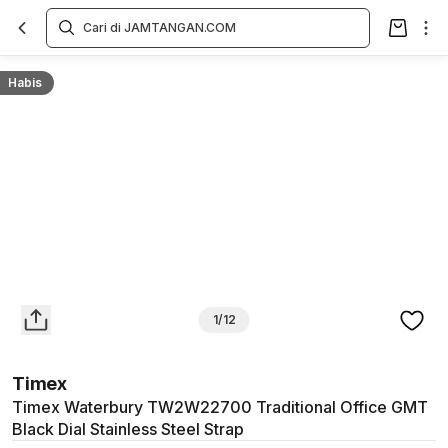
Overview
Spesifikasi
Deskripsi
Toko Offline
Review
Lainnya
Habis
1/12
Timex
Timex Waterbury TW2W22700 Traditional Office GMT
Black Dial Stainless Steel Strap