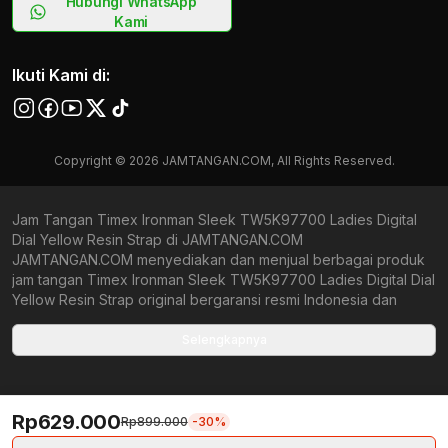
Hubungi WhatsApp
Kami
Ikuti Kami di:
Copyright © 2026 JAMTANGAN.COM, All Rights Reserved.
Jam Tangan Timex Ironman Sleek TW5K97700 Ladies Digital
Dial Yellow Resin Strap di JAMTANGAN.COM
JAMTANGAN.COM menyediakan dan menjual berbagai produk
jam tangan Timex Ironman Sleek TW5K97700 Ladies Digital Dial
Yellow Resin Strap original bergaransi resmi Indonesia dan
Global (International Warranty). Kami berkomitmen untuk
memberi penawaran terbaik bagi setiap pelanggan.
Selengkapnya
JAMTANGAN.COM menjamin produk-produk yang tersedia
merupakan produk jam tangan original, berkualitas tinggi, dan
memiliki harga yang lebih terjangkau dari toko online Indonesia
Rp629.000
lainnya. Anda, watchlovers, merupakan prioritas utama kami.
Rp899.000
-30%
Dengan tersedianya berbagai jam tangan mechanical, kinetic,