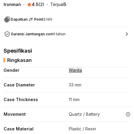
Ironman
4.5
(
2
)
Terjual
5
Dapatkan JT Point
3.145
Garansi Jamtangan.com
1 tahun
Spesifikasi
Ringkasan
Gender
Wanita
Case Diameter
33 mm
Case Thickness
11 mm
Movement
Quartz / Battery
Case Material
Plastic / Resin