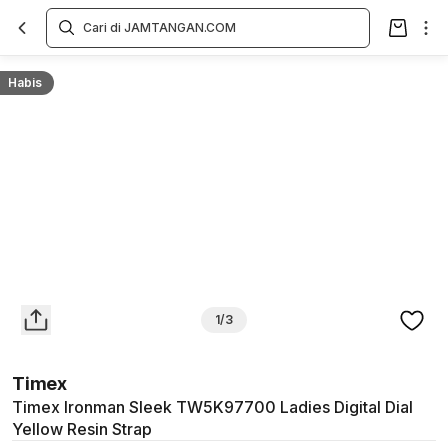
Overview
Spesifikasi
Deskripsi
Toko Offline
Review
Lainnya
Habis
1/3
Timex
Timex Ironman Sleek TW5K97700 Ladies Digital Dial
Yellow Resin Strap