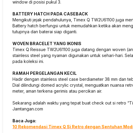
window di posisi pukul 3.
BATTERY HATCH PADA CASEBACK
Mengikuti jejak pendahulunya, Timex Q TW2U61100 juga meng
Battery hatch berfungsi untuk memudahkan ketika akan meng
tutupnya dan baterai siap diganti.
WOVEN BRACELET YANG IKONIS
Timex Q Reissue TW2U61100 juga datang dengan woven (anyama
stainless steel yang nyaman digunakan untuk sehari-hari. Sel
pada koleksi ini.
RAMAH PERGELANGAN KECIL
Hadir dengan stainless steel case berdiameter 38 mm dan te
Dial dilindungi domed acrylic crystal, menguatkan nuansa ret
meter, aman terkena gerimis atau percikan air.
Sekarang adalah waktu yang tepat buat check out si retro “T
Jamtangan.com
Baca Juga:
10 Rekomendasi Timex Q Si Retro dengan Sentuhan Mo