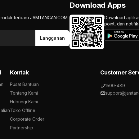
Download Apps
an produk terbaru JAMTANGAN.COM
Download aplika
point, dan notif
Langganan
i
Kontak
Customer Ser
an
Pusat Bantuan
1500-489
Tentang Kami
support@jamtan
Hubungi Kami
alian
Toko Offline
Corporate Order
Partnership