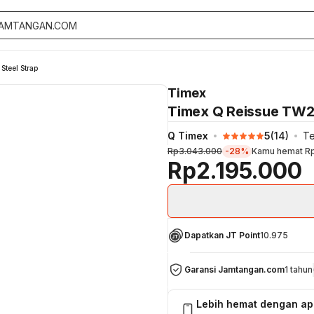
Steel Strap
Timex
Timex Q Reissue TW2U6
Q Timex
5
(
14
)
Te
Rp3.043.000
-28%
Kamu hemat
R
Rp2.195.000
Dapatkan JT Point
10.975
Garansi Jamtangan.com
1 tahun
Lebih hemat dengan a