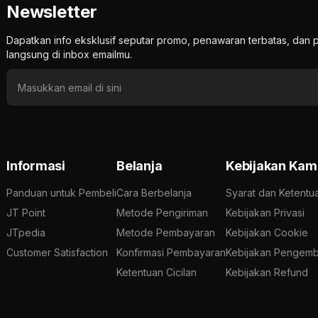
Newsletter
Dapatkan info eksklusif seputar promo, penawaran terbatas, d
langsung di inbox emailmu.
Informasi
Belanja
Kebijakan Kam
Panduan untuk Pembeli
Cara Berbelanja
Syarat dan Ketentu
JT Point
Metode Pengiriman
Kebijakan Privasi
JTpedia
Metode Pembayaran
Kebijakan Cookie
Customer Satisfaction
Konfirmasi Pembayaran
Kebijakan Pengemb
Ketentuan Cicilan
Kebijakan Refund