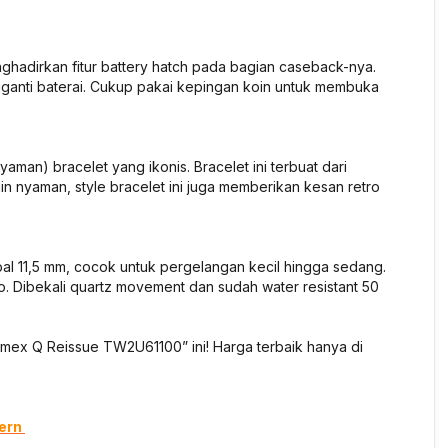
hadirkan fitur battery hatch pada bagian caseback-nya.
ganti baterai. Cukup pakai kepingan koin untuk membuka
n) bracelet yang ikonis. Bracelet ini terbuat dari
ain nyaman, style bracelet ini juga memberikan kesan retro
bal 11,5 mm, cocok untuk pergelangan kecil hingga sedang.
ro. Dibekali quartz movement dan sudah water resistant 50
imex Q Reissue TW2U61100” ini! Harga terbaik hanya di
dern