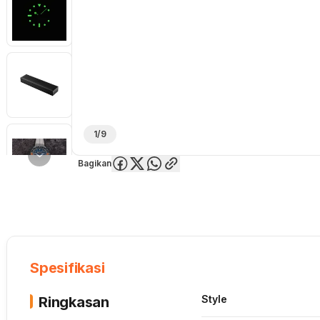
1/9
Bagikan
Overview
Spesifikasi
Deskripsi
Toko Offline
Review
Lainnya
Spesifikasi
Style
Ringkasan