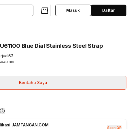
Masuk
Daftar
1100 Blue Dial Stainless Steel Strap
rjual
52
p848.000
Beritahu Saya
plikasi JAMTANGAN.COM
Scan QR