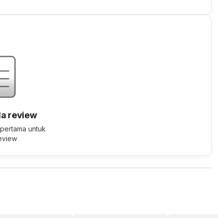
a review
 pertama untuk
review