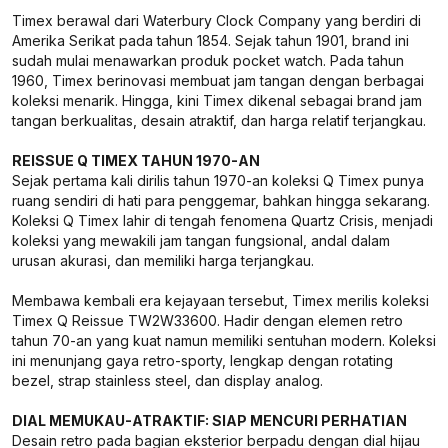
Timex berawal dari Waterbury Clock Company yang berdiri di
Amerika Serikat pada tahun 1854. Sejak tahun 1901, brand ini
sudah mulai menawarkan produk pocket watch. Pada tahun
1960, Timex berinovasi membuat jam tangan dengan berbagai
koleksi menarik. Hingga, kini Timex dikenal sebagai brand jam
tangan berkualitas, desain atraktif, dan harga relatif terjangkau.
REISSUE Q TIMEX TAHUN 1970-AN
Sejak pertama kali dirilis tahun 1970-an koleksi Q Timex punya
ruang sendiri di hati para penggemar, bahkan hingga sekarang.
Koleksi Q Timex lahir di tengah fenomena Quartz Crisis, menjadi
koleksi yang mewakili jam tangan fungsional, andal dalam
urusan akurasi, dan memiliki harga terjangkau.
Membawa kembali era kejayaan tersebut, Timex merilis koleksi
Timex Q Reissue TW2W33600. Hadir dengan elemen retro
tahun 70-an yang kuat namun memiliki sentuhan modern. Koleksi
ini menunjang gaya retro-sporty, lengkap dengan rotating
bezel, strap stainless steel, dan display analog.
DIAL MEMUKAU-ATRAKTIF: SIAP MENCURI PERHATIAN
Desain retro pada bagian eksterior berpadu dengan dial hijau