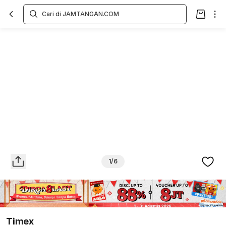
Overview
Spesifikasi
Deskripsi
Toko Offline
Review
Lainnya
1/6
Timex