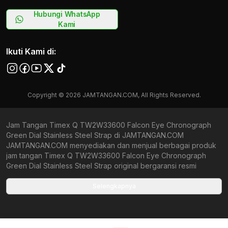
Hubungi WhatsApp
Kami
Ikuti Kami di:
Copyright © 2026 JAMTANGAN.COM, All Rights Reserved.
Jam Tangan Timex Q TW2W33600 Falcon Eye Chronograph
Green Dial Stainless Steel Strap di JAMTANGAN.COM
JAMTANGAN.COM menyediakan dan menjual berbagai produk
jam tangan Timex Q TW2W33600 Falcon Eye Chronograph
Green Dial Stainless Steel Strap original bergaransi resmi
Indonesia dan Global (International Warranty). Kami
berkomitmen untuk memberi penawaran terbaik bagi setiap
Selengkapnya
pelanggan. JAMTANGAN.COM menjamin produk-produk yang
tersedia merupakan produk jam tangan original, berkualitas
tinggi, dan memiliki harga yang lebih terjangkau dari toko online
Indonesia lainnya. Anda, watchlovers, merupakan prioritas