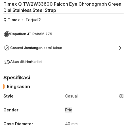
Timex Q TW2W33600 Falcon Eye Chronograph Green
Dial Stainless Steel Strap
Q Timex
Terjual
2
Dapatkan JT Point
16.775
Garansi Jamtangan.com
1 tahun
Akan dikirim
Hari ini
Spesifikasi
Ringkasan
Style
Casual
Gender
Pria
Case Diameter
40 mm