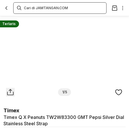
Overview
Spesifikasi
Deskripsi
Toko Offline
Review
Lainnya
Terlaris
1/5
Timex
Timex Q X Peanuts TW2W83300 GMT Pepsi Silver Dial
Stainless Steel Strap