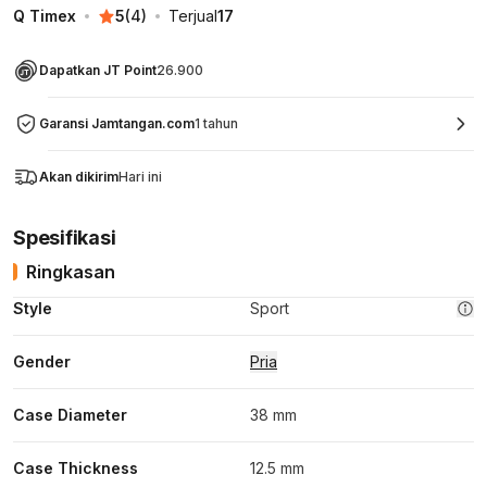
Q Timex
5
(
4
)
Terjual
17
Dapatkan JT Point
26.900
Garansi Jamtangan.com
1 tahun
Akan dikirim
Hari ini
Spesifikasi
Ringkasan
Style
Sport
Gender
Pria
Case Diameter
38 mm
Case Thickness
12.5 mm