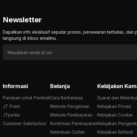
Newsletter
Dapatkan info eksklusif seputar promo, penawaran terbatas, d
langsung di inbox emailmu.
Informasi
Belanja
Kebijakan Kam
Panduan untuk Pembeli
Cara Berbelanja
Syarat dan Ketentu
JT Point
Metode Pengiriman
Kebijakan Privasi
JTpedia
Metode Pembayaran
Kebijakan Cookie
Customer Satisfaction
Konfirmasi Pembayaran
Kebijakan Pengemb
Ketentuan Cicilan
Kebijakan Refund