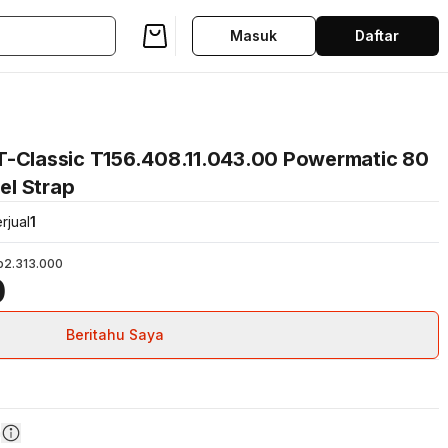
Masuk
Daftar
T-Classic T156.408.11.043.00 Powermatic 80
eel Strap
rjual
1
p2.313.000
0
Beritahu Saya
n