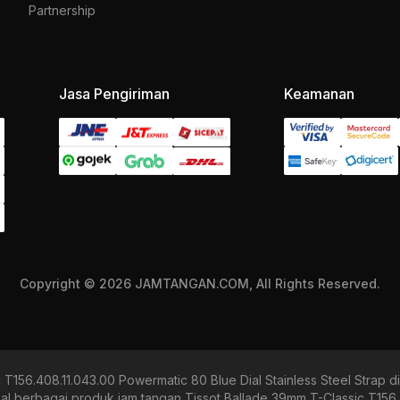
Partnership
Jasa Pengiriman
Keamanan
Copyright © 2026 JAMTANGAN.COM, All Rights Reserved.
 T156.408.11.043.00 Powermatic 80 Blue Dial Stainless Steel Stra
erbagai produk jam tangan Tissot Ballade 39mm T-Classic T156.4