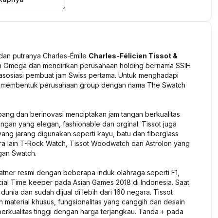
t dan putranya Charles-Émile
Charles-Félicien Tissot &
an Omega dan mendirikan perusahaan holding bernama SSIH
 asosiasi pembuat jam Swiss pertama. Untuk menghadapi
 dan membentuk perusahaan group dengan nama The Swatch
bang dan berinovasi menciptakan jam tangan berkualitas
angan yang elegan, fashionable dan orginal. Tissot juga
ang jarang digunakan seperti kayu, batu dan fiberglass
ara lain T-Rock Watch, Tissot Woodwatch dan Astrolon yang
gan Swatch.
atner resmi dengan beberapa induk olahraga seperti F1,
ial Time keeper pada Asian Games 2018 di Indonesia. Saat
 dunia dan sudah dijual di lebih dari 160 negara. Tissot
material khusus, fungsionalitas yang canggih dan desain
berkualitas tinggi dengan harga terjangkau. Tanda + pada