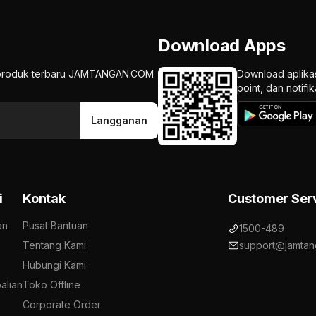
Download Apps
an produk terbaru JAMTANGAN.COM
Download aplika
point, dan notif
Langganan
i
Kontak
Customer Ser
an
Pusat Bantuan
1500-489
Tentang Kami
support@jamtan
Hubungi Kami
alian
Toko Offline
Corporate Order