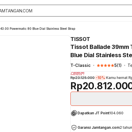
3.00 Powermatic 80 Blue Dial Stainless Steel Strap
TISSOT
Tissot Ballade 39mm 
Blue Dial Stainless St
T-Classic
5
(
1
)
Te
Rp23.125.000
-10%
Kamu hemat
R
Rp20.812.00
Dapatkan JT Point
104.060
Garansi Jamtangan.com
2 tahu