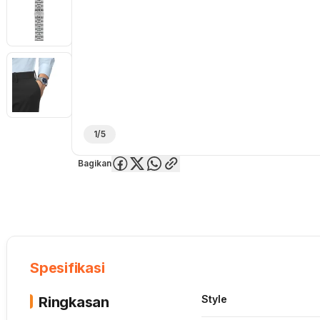
1/5
Bagikan
Overview
Spesifikasi
Deskripsi
Toko Offline
Review
Lainnya
Spesifikasi
Style
Ringkasan