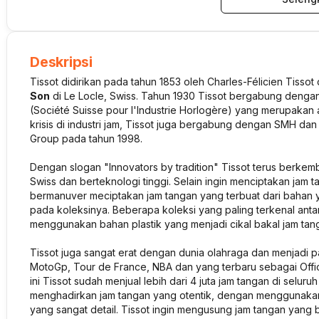
Deskripsi
Tissot didirikan pada tahun 1853 oleh Charles-Félicien Tisso
Son
di Le Locle, Swiss. Tahun 1930 Tissot bergabung deng
(Société Suisse pour l'Industrie Horlogère) yang merupakan
krisis di industri jam, Tissot juga bergabung dengan SMH
Group pada tahun 1998.
Dengan slogan "
Innovators by tradition
" Tissot terus berkem
Swiss dan berteknologi tinggi. Selain ingin menciptakan jam t
bermanuver meciptakan jam tangan yang terbuat dari bahan y
pada koleksinya. Beberapa koleksi yang paling terkenal ant
menggunakan bahan plastik yang menjadi cikal bakal jam tan
Tissot juga sangat erat dengan dunia olahraga dan menjadi p
MotoGp, Tour de France, NBA dan yang terbaru sebagai Offic
ini Tissot sudah menjual lebih dari 4 juta jam tangan di seluruh
menghadirkan jam tangan yang otentik, dengan menggunakan 
yang sangat detail. Tissot ingin mengusung jam tangan yang 