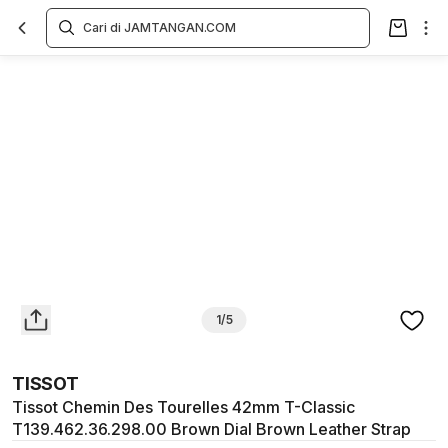
Overview
Spesifikasi
Deskripsi
Toko Offline
Review
Lainnya
1/5
TISSOT
Tissot Chemin Des Tourelles 42mm T-Classic
T139.462.36.298.00 Brown Dial Brown Leather Strap