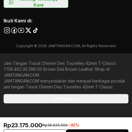
Kami
Ikuti Kami di:
Copyright © 2026 JAMTANGAN.COM, All Rights Reserved.
Jam Tangan Tissot Chemin Des Tourelles 42mm T-Classic
T139.462.36.298.00 Brown Dial Brown Leather Strap di
JAMTANGAN.COM
JAMTANGAN.COM menyediakan dan menjual berbagai produk
jam tangan Tissot Chemin Des Tourelles 42mm T-Classic
T139.462.36.298.00 Brown Dial Brown Leather Strap original
bergaransi resmi Indonesia dan Global (International Warranty).
Selengkapnya
Kami berkomitmen untuk memberi penawaran terbaik bagi
setiap pelanggan. JAMTANGAN.COM menjamin produk-produk
yang tersedia merupakan produk jam tangan original,
berkualitas tinggi, dan memiliki harga yang lebih terjangkau dari
Rp23.175.000
Rp38.625.000
-40%
toko online Indonesia lainnya. Anda, watchlovers, merupakan