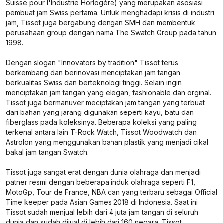
Suisse pour l'Industrie Horlogère) yang merupakan asosiasi
pembuat jam Swiss pertama. Untuk menghadapi krisis di industri
jam, Tissot juga bergabung dengan SMH dan membentuk
perusahaan group dengan nama The Swatch Group pada tahun
1998.
Dengan slogan "
Innovators by tradition
" Tissot terus
berkembang dan berinovasi menciptakan jam tangan
berkualitas Swiss dan berteknologi tinggi. Selain ingin
menciptakan jam tangan yang elegan, fashionable dan orginal.
Tissot juga bermanuver meciptakan jam tangan yang terbuat
dari bahan yang jarang digunakan seperti kayu, batu dan
fiberglass pada koleksinya. Beberapa koleksi yang paling
terkenal antara lain T-Rock Watch, Tissot Woodwatch dan
Astrolon yang menggunakan bahan plastik yang menjadi cikal
bakal jam tangan Swatch.
Tissot juga sangat erat dengan dunia olahraga dan menjadi
patner resmi dengan beberapa induk olahraga seperti F1,
MotoGp, Tour de France, NBA dan yang terbaru sebagai Official
Time keeper pada Asian Games 2018 di Indonesia. Saat ini
Tissot sudah menjual lebih dari 4 juta jam tangan di seluruh
dunia dan sudah dijual di lebih dari 160 negara. Tissot