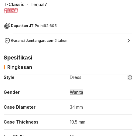
T-Classic
Terjual
7
Dapatkan JT Point
62.605
Garansi Jamtangan.com
2 tahun
Spesifikasi
Ringkasan
Style
Dress
Gender
Wanita
Case Diameter
34 mm
Case Thickness
10.5 mm