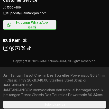
Customer Service
1500-489
support@jamtangan.com
Hubungi WhatsApp
Kami
Ikuti Kami di:
Copyright © 2026 JAMTANGAN.COM, All Rights Reserved.
Jam Tangan Tissot Chemin Des Tourelles Powermatic 80 34mm
T-Classic T139.207.11.048.00 Stainless Steel Strap di
JAMTANGAN.COM
JAMTANGAN.COM menyediakan dan menjual berbagai produk
jam tangan Tissot Chemin Des Tourelles Powermatic 80 34mm
T-Classic T139.207.11.048.00 Stainless Steel Strap original
bergaransi resmi Indonesia dan Global (International Warranty).
Selengkapnya