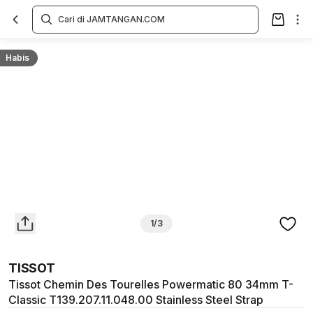
Overview
Spesifikasi
Deskripsi
Toko Offline
Review
Lainnya
Habis
1/3
TISSOT
Tissot Chemin Des Tourelles Powermatic 80 34mm T-
Classic T139.207.11.048.00 Stainless Steel Strap