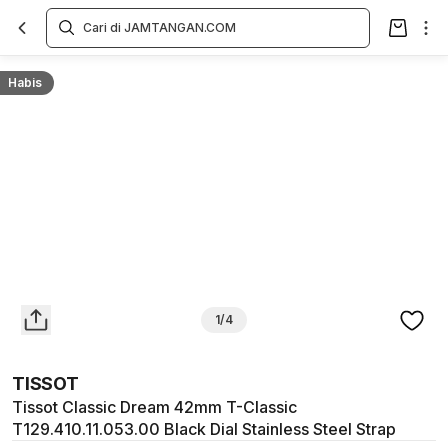
Overview
Spesifikasi
Deskripsi
Toko Offline
Review
Lainnya
Habis
1/4
TISSOT
Tissot Classic Dream 42mm T-Classic
T129.410.11.053.00 Black Dial Stainless Steel Strap