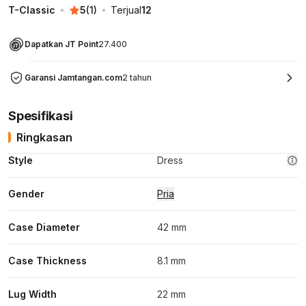
T-Classic
5
(
1
)
Terjual
12
Dapatkan JT Point
27.400
Garansi Jamtangan.com
2 tahun
Spesifikasi
Ringkasan
Style
Dress
Gender
Pria
Case Diameter
42 mm
Case Thickness
8.1 mm
Lug Width
22 mm