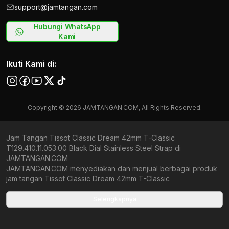
support@jamtangan.com
Hubungi WhatsApp
Kami
Ikuti Kami di:
Copyright © 2026 JAMTANGAN.COM, All Rights Reserved.
Jam Tangan Tissot Classic Dream 42mm T-Classic
T129.410.11.053.00 Black Dial Stainless Steel Strap di
JAMTANGAN.COM
JAMTANGAN.COM menyediakan dan menjual berbagai produk
jam tangan Tissot Classic Dream 42mm T-Classic
T129.410.11.053.00 Black Dial Stainless Steel Strap original
bergaransi resmi Indonesia dan Global (International Warranty).
Selengkapnya
Kami berkomitmen untuk memberi penawaran terbaik bagi
setiap pelanggan. JAMTANGAN.COM menjamin produk-produk