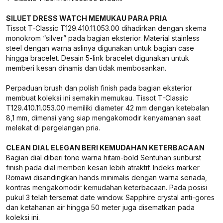
SILUET DRESS WATCH MEMUKAU PARA PRIA
Tissot T-Classic T129.410.11.053.00 dihadirkan dengan skema
monokrom “silver” pada bagian eksterior. Material stainless
steel dengan warna aslinya digunakan untuk bagian case
hingga bracelet. Desain 5-link bracelet digunakan untuk
memberi kesan dinamis dan tidak membosankan.
Perpaduan brush dan polish finish pada bagian eksterior
membuat koleksi ini semakin memukau. Tissot T-Classic
T129.410.11.053.00 memiliki diameter 42 mm dengan ketebalan
8,1 mm, dimensi yang siap mengakomodir kenyamanan saat
melekat di pergelangan pria.
CLEAN DIAL ELEGAN BERI KEMUDAHAN KETERBACAAN
Bagian dial diberi tone warna hitam-bold Sentuhan sunburst
finish pada dial memberi kesan lebih atraktif. Indeks marker
Romawi disandingkan hands minimalis dengan warna senada,
kontras mengakomodir kemudahan keterbacaan. Pada posisi
pukul 3 telah tersemat date window. Sapphire crystal anti-gores
dan ketahanan air hingga 50 meter juga disematkan pada
koleksi ini.