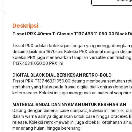
Deskripsi
Tissot PRX 40mm T-Classic T137.463.11.050.00 Black Dig
Tissot PRX adalah koleksi jam tangan yang menggabungkan g
desain klasik era 1970-an. Koleksi PRX dikenal dengan desain
koleksi PRX juga menawarkan tampilan versatile dan finishin
T137.463.11.050.00 PRX ini.
DIGITAL BLACK DIAL BERI KESAN RETRO-BOLD
Tissot PRX T137.463.11.050.00 datang membawa sentuhan retr
sentuhan yang halus pada frame digital dial kontras dengan 
keterbacaan. Koleksi ini juga menggunakan material sapphire
MATERIAL ANDAL DAN NYAMAN UNTUK KESEHARIAN
Datang dengan dimensi case compact, koleksi ini memiliki dia
dalam warna aslinya digunakan untuk case hingga bracelet. 
release. Koleksi retro-mewah ini juga dibekali ketahanan air 
menerjang hujan, hingga berenang.