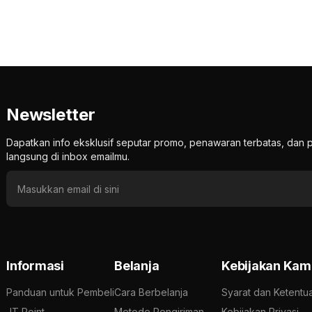
Newsletter
Dapatkan info eksklusif seputar promo, penawaran terbatas, d
langsung di inbox emailmu.
Informasi
Belanja
Kebijakan Kam
Panduan untuk Pembeli
Cara Berbelanja
Syarat dan Ketentu
JT Point
Metode Pengiriman
Kebijakan Privasi