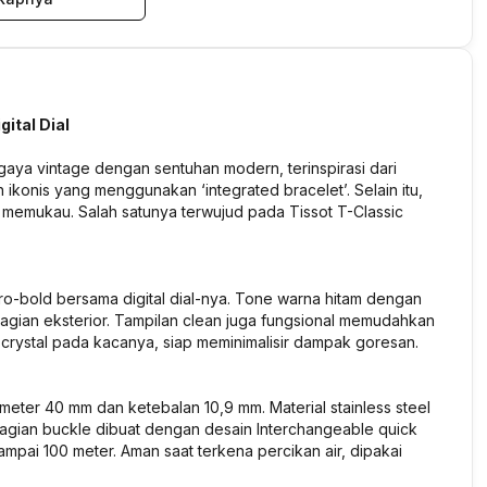
ital Dial
aya vintage dengan sentuhan modern, terinspirasi dari
 ikonis yang menggunakan ‘integrated bracelet’. Selain itu,
g memukau. Salah satunya terwujud pada Tissot T-Classic
o-bold bersama digital dial-nya. Tone warna hitam dengan
bagian eksterior. Tampilan clean juga fungsional memudahkan
 crystal pada kacanya, siap meminimalisir dampak goresan.
meter 40 mm dan ketebalan 10,9 mm. Material stainless steel
Bagian buckle dibuat dengan desain Interchangeable quick
sampai 100 meter. Aman saat terkena percikan air, dipakai