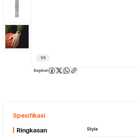
1/5
Bagikan
Overview
Spesifikasi
Deskripsi
Toko Offline
Review
Lainnya
Spesifikasi
Style
Ringkasan