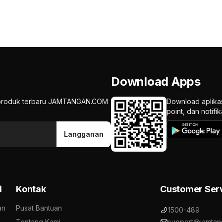
Download Apps
an produk terbaru JAMTANGAN.COM
Download aplika
point, dan notif
Langganan
i
Kontak
Customer Ser
an
Pusat Bantuan
1500-489
Tentang Kami
support@jamtan