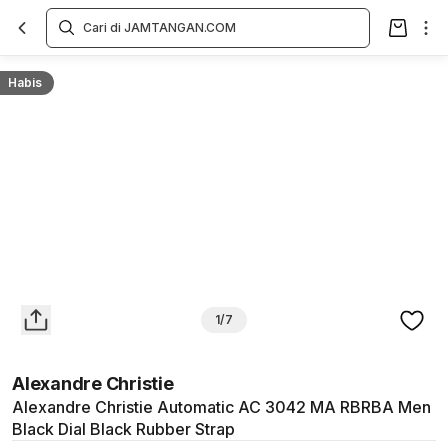
Overview
Spesifikasi
Deskripsi
Toko Offline
Review
Lainnya
Habis
1/7
Alexandre Christie
Alexandre Christie Automatic AC 3042 MA RBRBA Men
Black Dial Black Rubber Strap