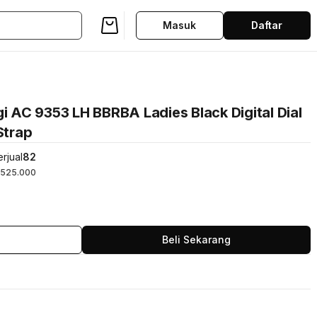
Masuk
Daftar
gi AC 9353 LH BBRBA Ladies Black Digital Dial
Strap
rjual
82
525.000
Beli Sekarang