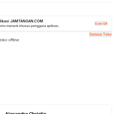
plikasi JAMTANGAN.COM
Scan QR
romo menarik khusus pengguna aplikasi.
Semua Toko
oko offline:
Alexandre Christie