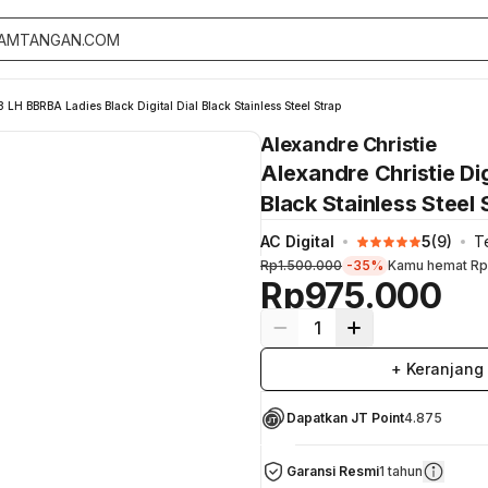
 LH BBRBA Ladies Black Digital Dial Black Stainless Steel Strap
Alexandre Christie
Alexandre Christie Di
Black Stainless Steel 
AC Digital
5
(
9
)
Te
Rp1.500.000
-35%
Kamu hemat
Rp
Rp975.000
1
+ Keranjang
Dapatkan JT Point
4.875
Garansi Resmi
1 tahun