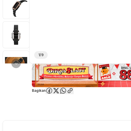
1/9
Bagikan
Overview
Spesifikasi
Deskripsi
Toko Offline
Review
Lainnya