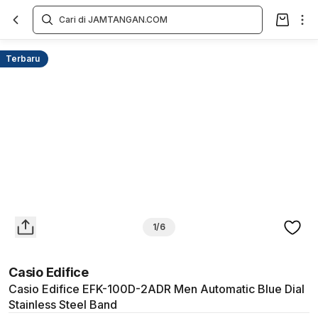
Overview
Spesifikasi
Deskripsi
Toko Offline
Review
Lainnya
Terbaru
1/6
Casio Edifice
Casio Edifice EFK-100D-2ADR Men Automatic Blue Dial
Stainless Steel Band