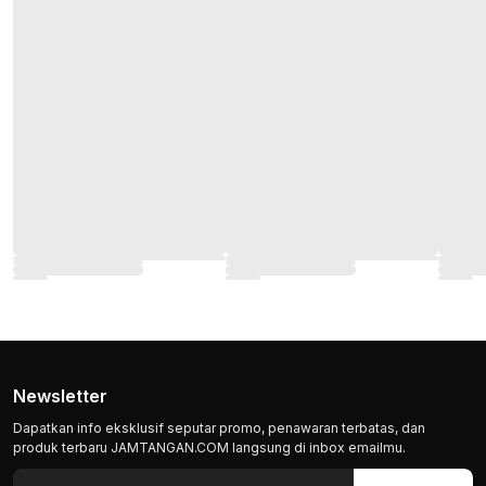
Newsletter
Dapatkan info eksklusif seputar promo, penawaran terbatas, dan
produk terbaru JAMTANGAN.COM langsung di inbox emailmu.