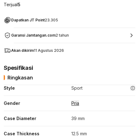
Terjual
5
Dapatkan JT Point
23.305
Garansi Jamtangan.com
2 tahun
Akan dikirim
11 Agustus 2026
Spesifikasi
Ringkasan
Style
Sport
Gender
Pria
Case Diameter
39 mm
Case Thickness
12.5 mm