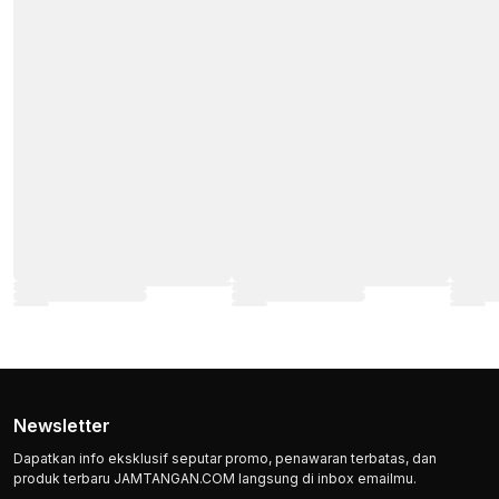
Newsletter
Dapatkan info eksklusif seputar promo, penawaran terbatas, dan
produk terbaru JAMTANGAN.COM langsung di inbox emailmu.