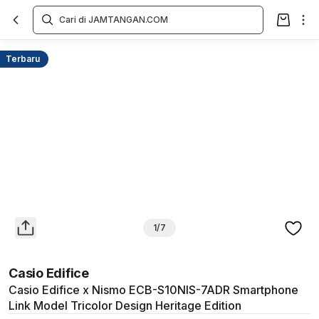
Overview
Spesifikasi
Deskripsi
Toko Offline
Review
Lainnya
Terbaru
1/7
Casio Edifice
Casio Edifice x Nismo ECB-S10NIS-7ADR Smartphone
Link Model Tricolor Design Heritage Edition