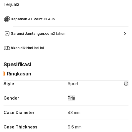
Terjual
2
Dapatkan JT Point
33.435
Garansi Jamtangan.com
2 tahun
Akan dikirim
Hari ini
Spesifikasi
Ringkasan
Style
Sport
Gender
Pria
Case Diameter
43 mm
Case Thickness
9.6 mm