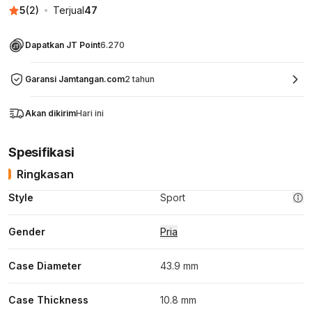
5
(
2
)
Terjual
47
Dapatkan JT Point
6.270
Garansi Jamtangan.com
2 tahun
Akan dikirim
Hari ini
Spesifikasi
Ringkasan
Style
Sport
Gender
Pria
Case Diameter
43.9 mm
Case Thickness
10.8 mm