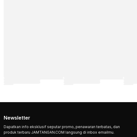
Newsletter
Dapatkan info eksklusif seputar promo, penawaran terbatas, dan
produk terbaru JAMTANGAN.COM langsung di inbox emailmu.