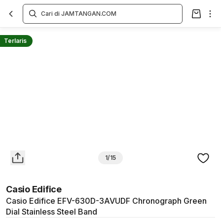
Overview
Spesifikasi
Deskripsi
Toko Offline
Review
Lainnya
Terlaris
1/15
Casio Edifice
Casio Edifice EFV-630D-3AVUDF Chronograph Green
Dial Stainless Steel Band