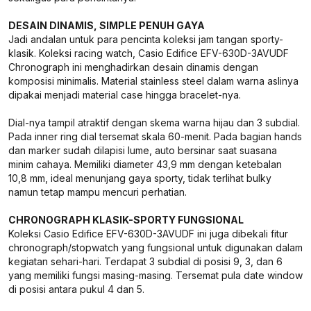
DESAIN DINAMIS, SIMPLE PENUH GAYA
Jadi andalan untuk para pencinta koleksi jam tangan sporty-
klasik. Koleksi racing watch, Casio Edifice EFV-630D-3AVUDF
Chronograph ini menghadirkan desain dinamis dengan
komposisi minimalis. Material stainless steel dalam warna aslinya
dipakai menjadi material case hingga bracelet-nya.
Dial-nya tampil atraktif dengan skema warna hijau dan 3 subdial.
Pada inner ring dial tersemat skala 60-menit. Pada bagian hands
dan marker sudah dilapisi lume, auto bersinar saat suasana
minim cahaya. Memiliki diameter 43,9 mm dengan ketebalan
10,8 mm, ideal menunjang gaya sporty, tidak terlihat bulky
namun tetap mampu mencuri perhatian.
CHRONOGRAPH KLASIK-SPORTY FUNGSIONAL
Koleksi Casio Edifice EFV-630D-3AVUDF ini juga dibekali fitur
chronograph/stopwatch yang fungsional untuk digunakan dalam
kegiatan sehari-hari. Terdapat 3 subdial di posisi 9, 3, dan 6
yang memiliki fungsi masing-masing. Tersemat pula date window
di posisi antara pukul 4 dan 5.