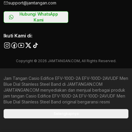
support@jamtangan.com
Hubungi WhatsApp
Kami
Ikuti Kami di:
Copyright © 2026 JAMTANGAN.COM, All Rights Reserved.
Jam Tangan Casio Edifice EFV-100D-2A EFV-100D-2AVUDF Men
Blue Dial Stainless Steel Band di JAMTANGAN.COM
JAMTANGAN.COM menyediakan dan menjual berbagai produk
jam tangan Casio Edifice EFV-100D-2A EFV-100D-2AVUDF Men
Blue Dial Stainless Steel Band original bergaransi resmi
Indonesia dan Global (International Warranty). Kami
berkomitmen untuk memberi penawaran terbaik bagi setiap
Selengkapnya
pelanggan. JAMTANGAN.COM menjamin produk-produk yang
tersedia merupakan produk jam tangan original, berkualitas
tinggi, dan memiliki harga yang lebih terjangkau dari toko online