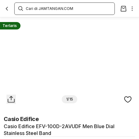
Overview
Spesifikasi
Deskripsi
Toko Offline
Review
Lainnya
Terlaris
1/15
Casio Edifice
Casio Edifice EFV-100D-2AVUDF Men Blue Dial
Stainless Steel Band