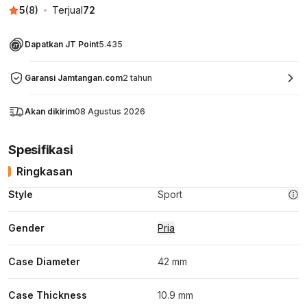
5
(
8
)
Terjual
72
Dapatkan JT Point
5.435
Garansi Jamtangan.com
2 tahun
Akan dikirim
08 Agustus 2026
Spesifikasi
Ringkasan
Style
Sport
Gender
Pria
Case Diameter
42 mm
Case Thickness
10.9 mm