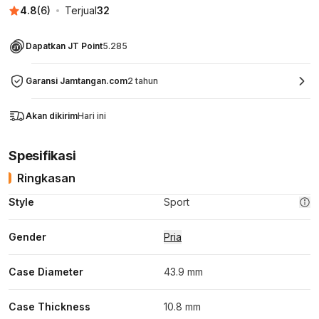
4.8
(
6
)
Terjual
32
Dapatkan JT Point
5.285
Garansi Jamtangan.com
2 tahun
Akan dikirim
Hari ini
Spesifikasi
Ringkasan
Style
Sport
Gender
Pria
Case Diameter
43.9 mm
Case Thickness
10.8 mm