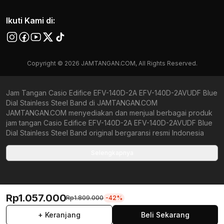
Ikuti Kami di:
Copyright © 2026 JAMTANGAN.COM, All Rights Reserved.
Jam Tangan Casio Edifice EFV-140D-2A EFV-140D-2AVUDF Blue
Dial Stainless Steel Band di JAMTANGAN.COM
JAMTANGAN.COM menyediakan dan menjual berbagai produk
jam tangan Casio Edifice EFV-140D-2A EFV-140D-2AVUDF Blue
Dial Stainless Steel Band original bergaransi resmi Indonesia
dan Global (International Warranty). Kami berkomitmen untuk
memberi penawaran terbaik bagi setiap pelanggan.
Selengkapnya
JAMTANGAN.COM menjamin produk-produk yang tersedia
merupakan produk jam tangan original, berkualitas tinggi, dan
memiliki harga yang lebih terjangkau dari toko online Indonesia
lainnya. Anda, watchlovers, merupakan prioritas utama kami.
Rp1.057.000
Rp1.809.000
-42%
Dengan tersedianya berbagai jam tangan mechanical, kinetic,
dan quartz mulai dari yang bertema fine-elegance atau elegan
+ Keranjang
Beli Sekarang
hingga sports, seperti diver, runner, dan military look, kami