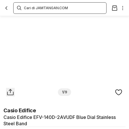
Overview
Spesifikasi
Deskripsi
Toko Offline
Review
Lainnya
1/9
Casio Edifice
Casio Edifice EFV-140D-2AVUDF Blue Dial Stainless
Steel Band