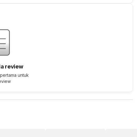
a review
 pertama untuk
review