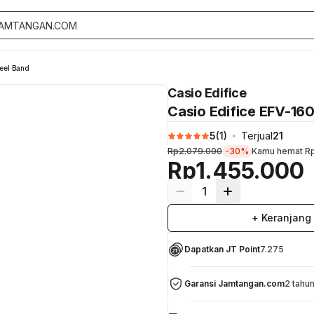
teel Band
Casio Edifice
Casio Edifice EFV-160
5
(
1
)
Terjual
21
Rp2.079.000
-30%
Kamu hemat
R
Rp1.455.000
1
+ Keranjang
Dapatkan JT Point
7.275
Garansi Jamtangan.com
2 tahu