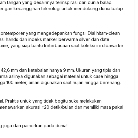
m tangan yang desainnya terinspirasi dari dunia balap.
an dengan kecanggihan teknologi untuk mendukung dunia balap
kontemporer yang mengedepankan fungsi. Dial hitam-clean
i hands dan indeks marker berwarna silver dan date
l lume, yang siap bantu keterbacaan saat koleksi ini dibawa ke
42,6 mm dan ketebalan hanya 9 mm. Ukuran yang tipis dan
warna aslinya digunakan sebagai material untuk case hingga
ingga 100 meter, aman digunakan saat hujan hingga berenang.
. Praktis untuk yang tidak begitu suka melakukan
menawarkan akurasi ±20 detik/bulan dan memiliki masa pakai
g juga dan pamerkan pada dunia!