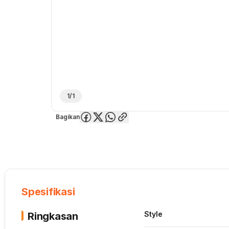
1/1
Bagikan
Overview
Spesifikasi
Deskripsi
Toko Offline
Review
Lainnya
Spesifikasi
Style
Ringkasan