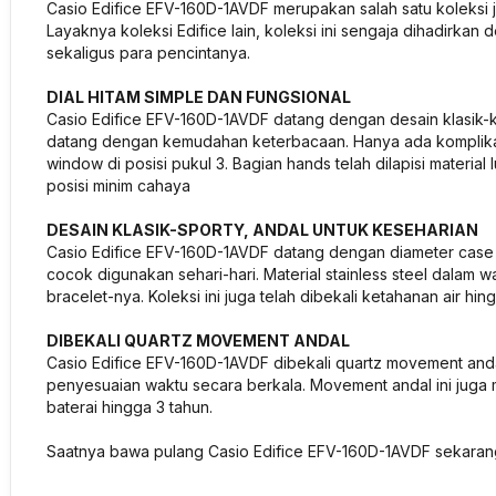
Casio Edifice EFV-160D-1AVDF merupakan salah satu koleksi ja
Layaknya koleksi Edifice lain, koleksi ini sengaja dihadirk
sekaligus para pencintanya.
DIAL HITAM SIMPLE DAN FUNGSIONAL
Casio Edifice EFV-160D-1AVDF datang dengan desain klasik-
datang dengan kemudahan keterbacaan. Hanya ada komplikas
window di posisi pukul 3. Bagian hands telah dilapisi materia
posisi minim cahaya
DESAIN KLASIK-SPORTY, ANDAL UNTUK KESEHARIAN
Casio Edifice EFV-160D-1AVDF datang dengan diameter case 
cocok digunakan sehari-hari. Material stainless steel dalam 
bracelet-nya. Koleksi ini juga telah dibekali ketahanan air h
DIBEKALI QUARTZ MOVEMENT ANDAL
Casio Edifice EFV-160D-1AVDF dibekali quartz movement andal
penyesuaian waktu secara berkala. Movement andal ini juga 
baterai hingga 3 tahun.
Saatnya bawa pulang Casio Edifice EFV-160D-1AVDF sekaran