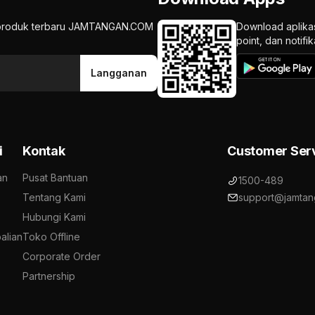
an produk terbaru JAMTANGAN.COM
Download aplika
point, dan notif
Langganan
i
Kontak
Customer Ser
an
Pusat Bantuan
1500-489
Tentang Kami
support@jamtan
Hubungi Kami
alian
Toko Offline
Corporate Order
Partnership