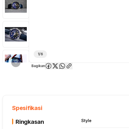
1/6
Bagikan
Overview
Spesifikasi
Deskripsi
Toko Offline
Review
Lainnya
Spesifikasi
Style
Ringkasan