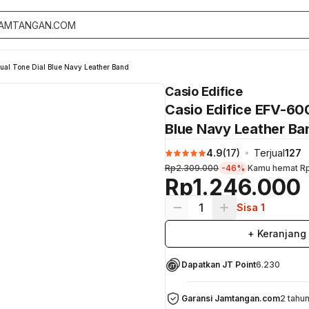
al Tone Dial Blue Navy Leather Band
Casio Edifice
Casio Edifice EFV-6
Blue Navy Leather Ba
4.9
(
17
)
Terjual
127
Rp2.309.000
-46%
Kamu hemat
R
Rp1.246.000
1
Sisa 1
+ Keranjang
Dapatkan JT Point
6.230
Garansi Jamtangan.com
2 tahu