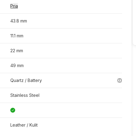
Pria
43.8 mm
11.1 mm
22 mm
49 mm
Quartz / Battery
Stainless Steel
Leather / Kulit