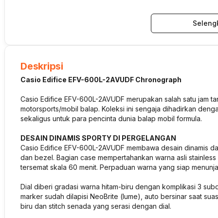
Seleng
Deskripsi
Casio Edifice EFV-600L-2AVUDF Chronograph
Casio Edifice EFV-600L-2AVUDF merupakan salah satu jam tang
motorsports/mobil balap. Koleksi ini sengaja dihadirkan de
sekaligus untuk para pencinta dunia balap mobil formula.
DESAIN DINAMIS SPORTY DI PERGELANGAN
Casio Edifice EFV-600L-2AVUDF membawa desain dinamis dan t
dan bezel. Bagian case mempertahankan warna asli stainless s
tersemat skala 60 menit. Perpaduan warna yang siap menunjan
Dial diberi gradasi warna hitam-biru dengan komplikasi 3 sub
marker sudah dilapisi NeoBrite (lume), auto bersinar saat s
biru dan stitch senada yang serasi dengan dial.