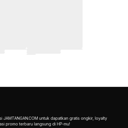
si JAMTANGAN.COM untuk dapatkan gratis ongkir, loyalty
ikasi promo terbaru langsung di HP-mu!