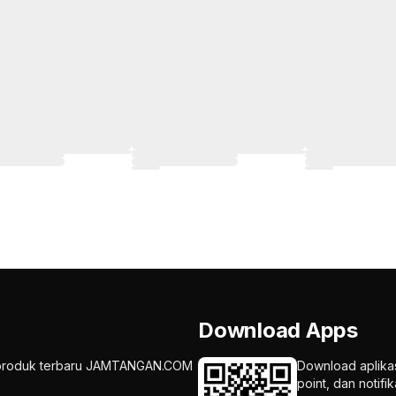
Download Apps
an produk terbaru JAMTANGAN.COM
Download aplika
point, dan notif