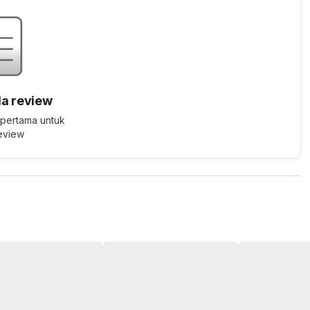
a review
 pertama untuk
review