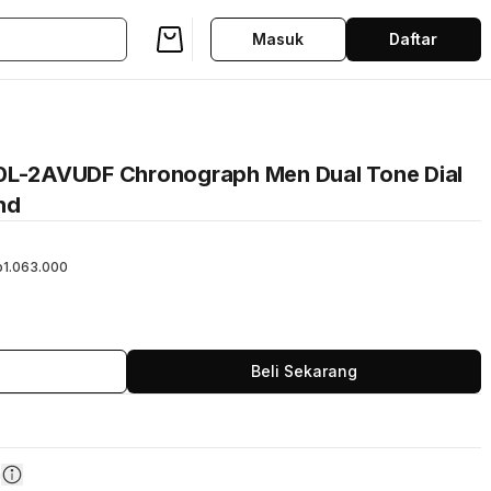
Masuk
Daftar
00L-2AVUDF Chronograph Men Dual Tone Dial
nd
p1.063.000
Beli Sekarang
n