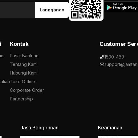
Langganan
i
Kontak
Customer Ser
an
Pusat Bantuan
1500-489
Tentang Kami
support@jamtan
Hubungi Kami
alian
Toko Offline
Corporate Order
Partnership
Jasa Pengiriman
Keamanan