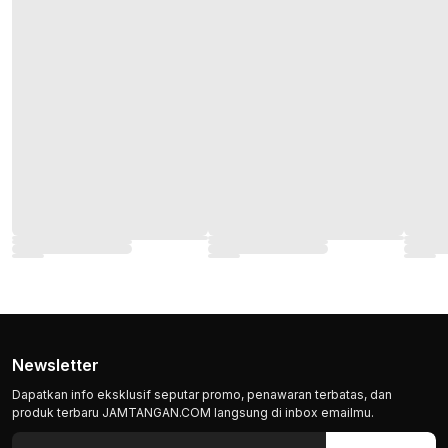
Newsletter
Dapatkan info eksklusif seputar promo, penawaran terbatas, dan
produk terbaru JAMTANGAN.COM langsung di inbox emailmu.