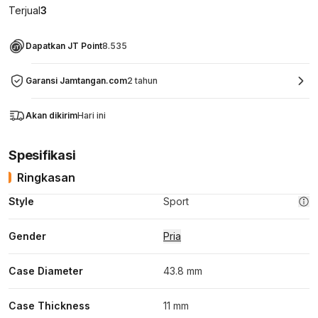
Terjual
3
Dapatkan JT Point
8.535
Garansi Jamtangan.com
2 tahun
Akan dikirim
Hari ini
Spesifikasi
Ringkasan
Style
Sport
Gender
Pria
Case Diameter
43.8 mm
Case Thickness
11 mm