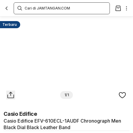
Overview
Spesifikasi
Deskripsi
Toko Offline
Review
Lainnya
Terbaru
1/1
Casio Edifice
Casio Edifice EFV-610ECL-1AUDF Chronograph Men
Black Dial Black Leather Band