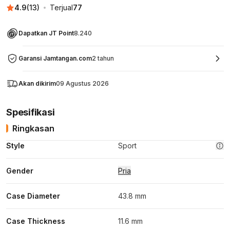
4.9
(
13
)
Terjual
77
Dapatkan JT Point
8.240
Garansi Jamtangan.com
2 tahun
Akan dikirim
09 Agustus 2026
Spesifikasi
Ringkasan
Style
Sport
Gender
Pria
Case Diameter
43.8 mm
Case Thickness
11.6 mm