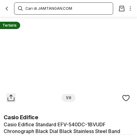
Overview
Spesifikasi
Deskripsi
Toko Offline
Review
Lainnya
Terlaris
1/6
Casio Edifice
Casio Edifice Standard EFV-540DC-1BVUDF
Chronograph Black Dial Black Stainless Steel Band