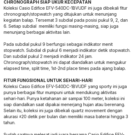
CHRONOGRAPH SIAP UKUR KECEPATAN
Koleksi Casio Edifice EFV-540DC-1BVUDF ini juga dibekali fitur
chronograph/stopwatch yang ditujukan untuk menunjang
kegiatan balap. Tersemat 3 subdial pada posisi pukul 9, 2, dan
6. Setiap subdial memiliki fungsi masing-masing, siap juga
menunjang berbagai aktivitas lain.
Pada subdial pukul 9 berfungsi sebagai indikator menit
stopwatch. Subdial di pukul 6 menjadi indikator detik stopwatch.
Dan subdial pukul 2 menjadi indikator 24 jam.
Chronograph/stopwatch ini dapat diandalkan untuk mengukur
elapsed time, split time, 1st-2nd place times pada ajang balap.
FITUR FUNGSIONAL UNTUK SEHARI-HARI
Koleksi Casio Edifice EFV-540DC-1BVUDF yang sporty ini juga
punya berbagai fitur mumpuni untuk mendukung aktivitas
sehari-hari. Punya ketahanan air sampai 100 meter, koleksi ini
siap diandalkan saat dipakai menerjang hujan atau berenang.
Selain itu, koleksi ini juga dibekali quartz movement dengan
akurasi ±20 detik per bulan dan memiliki masa baterai hingga 3
tahun.
Sudah saatnya melesat jadi juara bersama Casio Edifice EFV-