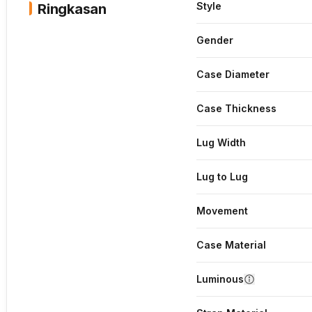
Style
Ringkasan
Gender
Case Diameter
Case Thickness
Lug Width
Lug to Lug
Movement
Case Material
Luminous