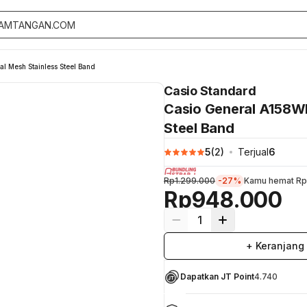
l Mesh Stainless Steel Band
Casio Standard
Casio General A158WE
Steel Band
5
(
2
)
Terjual
6
Rp1.299.000
-27%
Kamu hemat
Rp
Rp948.000
1
+ Keranjang
Dapatkan JT Point
4.740