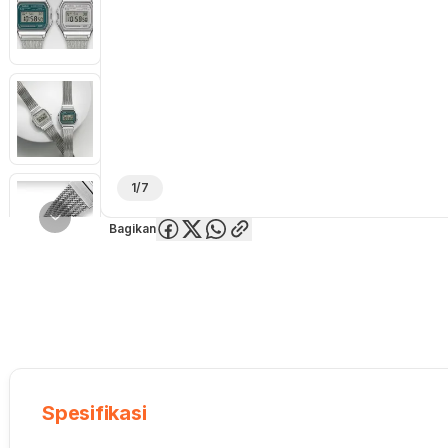
1/7
Bagikan
Overview
Spesifikasi
Deskripsi
Toko Offline
Review
Lainnya
Spesifikasi