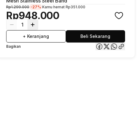
Mesh Stainless Steel Band
Rp1.299.000
-27%
Kamu hemat
Rp351.000
Rp948.000
1
+ Keranjang
Beli Sekarang
Bagikan