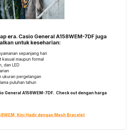
tiap era. Casio General A158WEM-7DF juga
alkan untuk keseharian:
enyamanan sepanjang hari
t kasual maupun formal
m, dan LED
arian
n ukuran pergelangan
elama puluhan tahun
sio General A158WEM-7DF. Check out dengan harga
58WEM, Kini Hadir dengan Mesh Bracelet