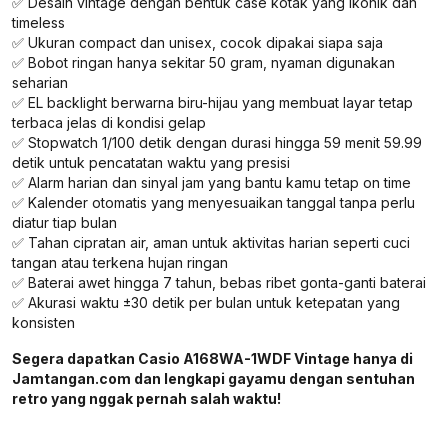
✅ Desain vintage dengan bentuk case kotak yang ikonik dan
timeless
✅ Ukuran compact dan unisex, cocok dipakai siapa saja
✅ Bobot ringan hanya sekitar 50 gram, nyaman digunakan
seharian
✅ EL backlight berwarna biru-hijau yang membuat layar tetap
terbaca jelas di kondisi gelap
✅ Stopwatch 1/100 detik dengan durasi hingga 59 menit 59.99
detik untuk pencatatan waktu yang presisi
✅ Alarm harian dan sinyal jam yang bantu kamu tetap on time
✅ Kalender otomatis yang menyesuaikan tanggal tanpa perlu
diatur tiap bulan
✅ Tahan cipratan air, aman untuk aktivitas harian seperti cuci
tangan atau terkena hujan ringan
✅ Baterai awet hingga 7 tahun, bebas ribet gonta-ganti baterai
✅ Akurasi waktu ±30 detik per bulan untuk ketepatan yang
konsisten
Segera dapatkan Casio A168WA-1WDF Vintage hanya di
Jamtangan.com dan lengkapi gayamu dengan sentuhan
retro yang nggak pernah salah waktu!