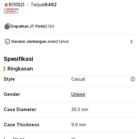
5
(
1052
)
Terjual
6462
Dapatkan JT Point
2.125
Garansi Jamtangan.com
2 tahun
Spesifikasi
Ringkasan
Style
Casual
Gender
Unisex
Case Diameter
36.3 mm
Case Thickness
9.6 mm