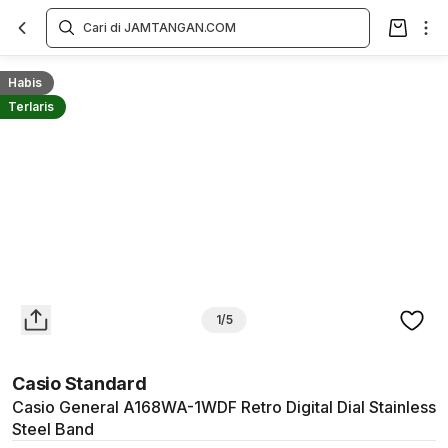
Overview
Spesifikasi
Deskripsi
Toko Offline
Review
Lainnya
Habis
Terlaris
1/5
Casio Standard
Casio General A168WA-1WDF Retro Digital Dial Stainless
Steel Band