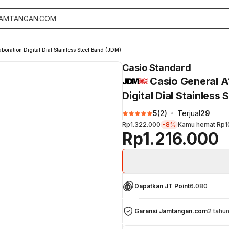
ation Digital Dial Stainless Steel Band (JDM)
Casio Standard
Casio General 
Digital Dial Stainless
5
(
2
)
Terjual
29
Rp1.322.000
-8%
Kamu hemat
Rp1
Rp1.216.000
Dapatkan JT Point
6.080
Garansi Jamtangan.com
2 tahu