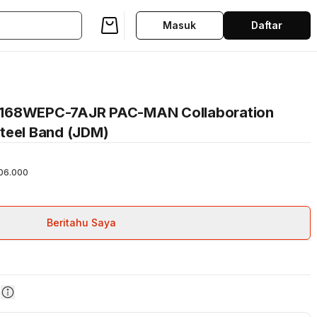
Masuk
Daftar
A168WEPC-7AJR PAC-MAN Collaboration
 Steel Band (JDM)
06.000
Beritahu Saya
n