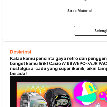
Strap Material
Seleng
Deskripsi
Kalau kamu pencinta gaya retro dan penggema
banget kamu lirik! Casio A168WEPC-7AJR PA
nostalgia arcade yang super ikonik, bikin ta
berada!