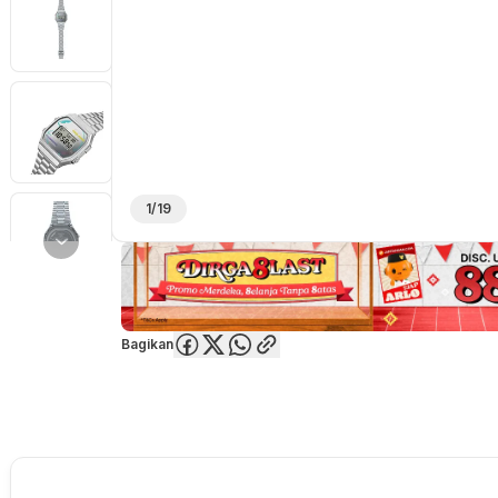
1/19
Bagikan
Overview
Spesifikasi
Deskripsi
Toko Offline
Review
Lainnya