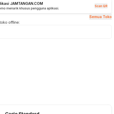
plikasi JAMTANGAN.COM
Scan QR
romo menarik khusus pengguna aplikasi.
Semua Toko
oko offline:
Casio Standard