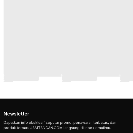
Newsletter
Dapatkan info eksklusif seputar promo, penawaran terbatas, dan
produk terbaru JAMTANGAN.COM langsung di inbox emailmu.