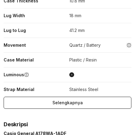
Case Thickness
10.8 mm
Lug Width
18 mm
Lug to Lug
41.2 mm
Movement
Quartz / Battery
Case Material
Plastic / Resin
Luminous
Strap Material
Stainless Steel
Selengkapnya
Deskripsi
Casio General A178WA-1ADF