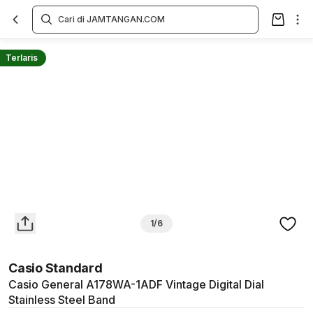
Overview
Spesifikasi
Deskripsi
Toko Offline
Review
Lainnya
Terlaris
1/6
Casio Standard
Casio General A178WA-1ADF Vintage Digital Dial
Stainless Steel Band