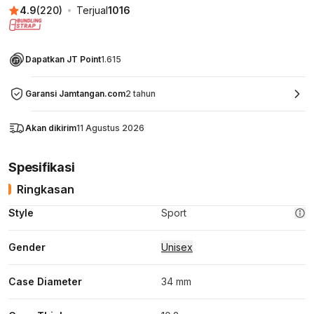
4.9
(
220
)
Terjual
1016
Dapatkan JT Point
1.615
Garansi Jamtangan.com
2 tahun
Akan dikirim
11 Agustus 2026
Spesifikasi
Ringkasan
Style
Sport
Gender
Unisex
Case Diameter
34 mm