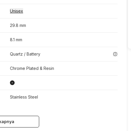
Unisex
29.8 mm
8.1 mm
Quartz / Battery
Chrome Plated & Resin
Stainless Steel
kapnya