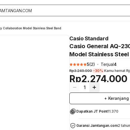
 Collaboration Model Stainless Steel Band
Casio Standard
Casio General AQ-230
Model Stainless Steel
5
(
2
)
Terjual
4
Rp3.249.000
-30%
Kamu hemat
R
Rp2.274.000
1
+ Keranjang
Dapatkan JT Point
11.370
Garansi Jamtangan.com
2 tahu