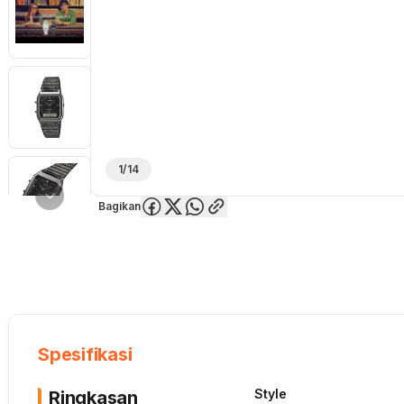
1/14
Bagikan
Overview
Spesifikasi
Deskripsi
Toko Offline
Review
Lainnya
Spesifikasi
Style
Ringkasan