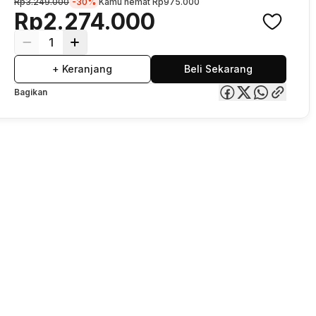
Rp3.249.000
-30%
Kamu hemat
Rp975.000
Rp2.274.000
1
+ Keranjang
Beli Sekarang
Bagikan