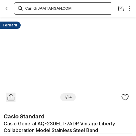
Overview
Spesifikasi
Deskripsi
Toko Offline
Review
Lainnya
Terbaru
1/14
Casio Standard
Casio General AQ-230ELT-7ADR Vintage Liberty
Collaboration Model Stainless Steel Band