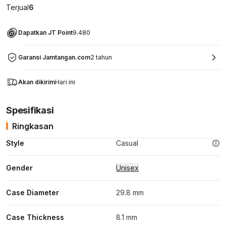
Terjual
6
Dapatkan JT Point
9.480
Garansi Jamtangan.com
2 tahun
Akan dikirim
Hari ini
Spesifikasi
Ringkasan
Style
Casual
Gender
Unisex
Case Diameter
29.8 mm
Case Thickness
8.1 mm