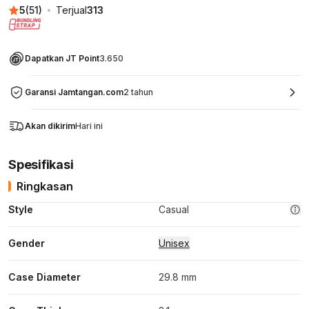
5
(
51
)
Terjual
313
Dapatkan JT Point
3.650
Garansi Jamtangan.com
2 tahun
Akan dikirim
Hari ini
Spesifikasi
Ringkasan
Style
Casual
Gender
Unisex
Case Diameter
29.8 mm