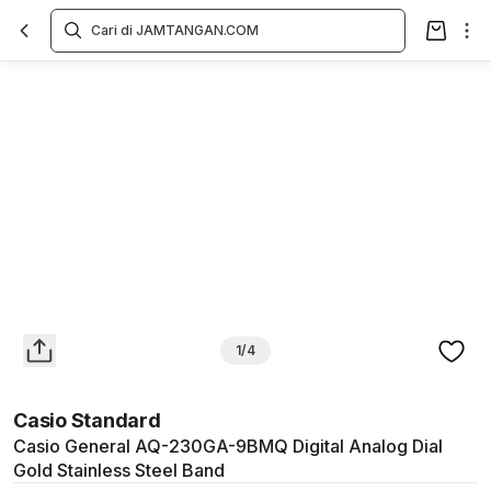
Overview
Spesifikasi
Deskripsi
Toko Offline
Review
Lainnya
1/4
Casio Standard
Casio General AQ-230GA-9BMQ Digital Analog Dial
Gold Stainless Steel Band