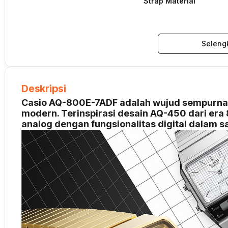
Strap Material
Seleng
Deskripsi
Casio AQ-800E-7ADF adalah wujud sempurna d
modern. Terinspirasi desain AQ-450 dari er
analog dengan fungsionalitas digital dalam sa