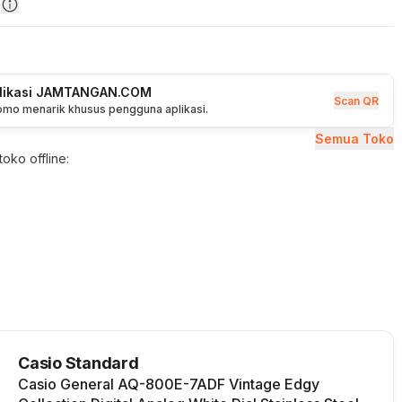
n
plikasi JAMTANGAN.COM
Scan QR
romo menarik khusus pengguna aplikasi.
Semua Toko
oko offline:
Casio Standard
Casio General AQ-800E-7ADF Vintage Edgy