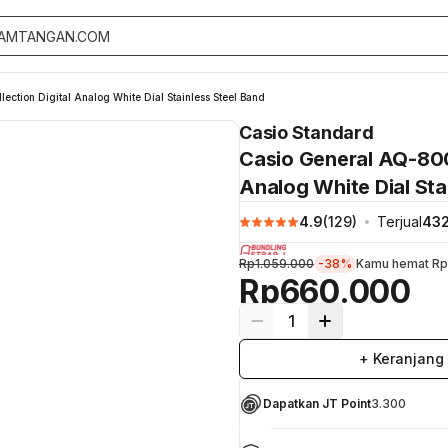
tion Digital Analog White Dial Stainless Steel Band
Casio Standard
Casio General AQ-800
Analog White Dial Sta
4.9
(
129
)
Terjual
43
Rp1.059.000
-38%
Kamu hemat
Rp
Rp660.000
1
+ Keranjang
Dapatkan JT Point
3.300