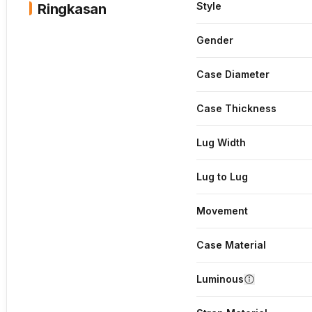
Style
Ringkasan
Gender
Case Diameter
Case Thickness
Lug Width
Lug to Lug
Movement
Case Material
Luminous