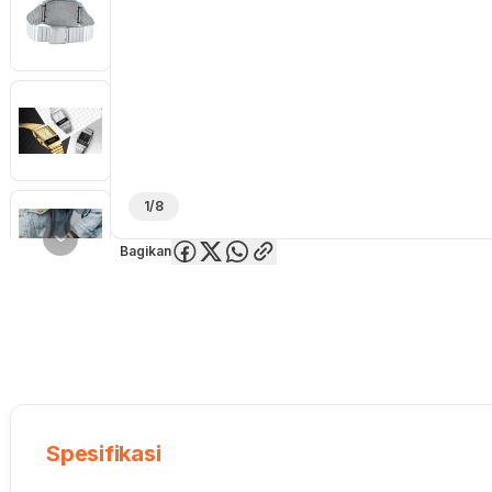
1/8
Bagikan
Overview
Spesifikasi
Deskripsi
Toko Offline
Review
Lainnya
Spesifikasi