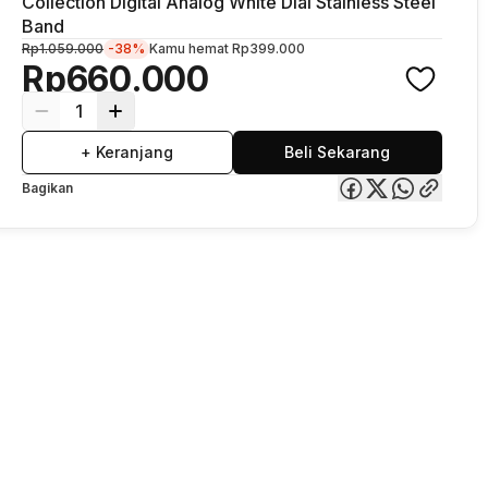
Collection Digital Analog White Dial Stainless Steel
Band
Rp1.059.000
-38%
Kamu hemat
Rp399.000
Rp660.000
1
+ Keranjang
Beli Sekarang
Bagikan