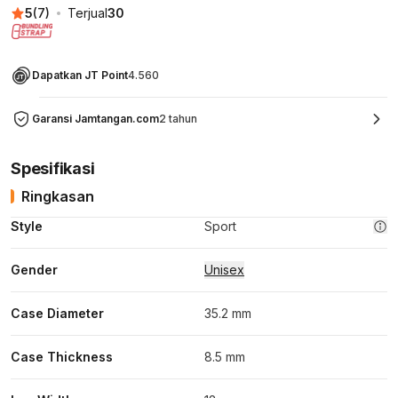
5
(
7
)
Terjual
30
Dapatkan JT Point
4.560
Garansi Jamtangan.com
2 tahun
Spesifikasi
Ringkasan
Style
Sport
Gender
Unisex
Case Diameter
35.2 mm
Case Thickness
8.5 mm