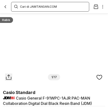
Overview
Spesifikasi
Deskripsi
Toko Offline
Review
Lainnya
Habis
1/17
Casio Standard
Casio General F-91WPC-1AJR PAC-MAN
Collaboration Digital Dial Black Resin Band (JDM)