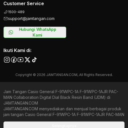
Customer Service
1500-489
support@jamtangan.com
Hubungi WhatsApp
Kami
Ikuti Kami di:
Copyright © 2026 JAMTANGAN.COM, All Rights Reserved.
Jam Tangan Casio General F-91WPC-1A F-91WPC-1AJR PAC-
MAN Collaboration Digital Dial Black Resin Band (JDM) di
JAMTANGAN.COM
JAMTANGAN.COM menyediakan dan menjual berbagai produk
jam tangan Casio General F-91WPC-1A F-91WPC-1AJR PAC-MAN
Collaboration Digital Dial Black Resin Band (JDM) original
bergaransi resmi Indonesia dan Global (International Warranty).
Selengkapnya