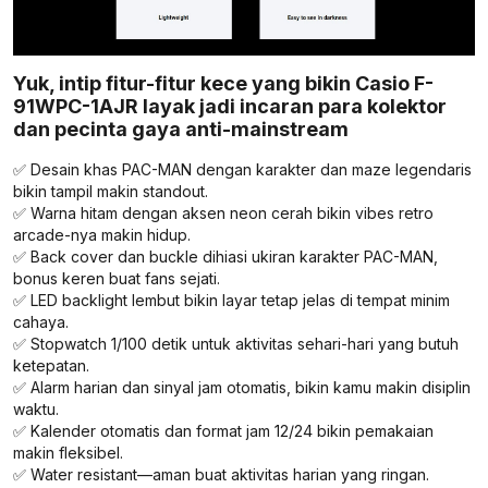
Yuk, intip fitur-fitur kece yang bikin Casio F-
91WPC-1AJR layak jadi incaran para kolektor
dan pecinta gaya anti-mainstream
✅ Desain khas PAC-MAN dengan karakter dan maze legendaris
bikin tampil makin standout.
✅ Warna hitam dengan aksen neon cerah bikin vibes retro
arcade-nya makin hidup.
✅ Back cover dan buckle dihiasi ukiran karakter PAC-MAN,
bonus keren buat fans sejati.
✅ LED backlight lembut bikin layar tetap jelas di tempat minim
cahaya.
✅ Stopwatch 1/100 detik untuk aktivitas sehari-hari yang butuh
ketepatan.
✅ Alarm harian dan sinyal jam otomatis, bikin kamu makin disiplin
waktu.
✅ Kalender otomatis dan format jam 12/24 bikin pemakaian
makin fleksibel.
✅ Water resistant—aman buat aktivitas harian yang ringan.